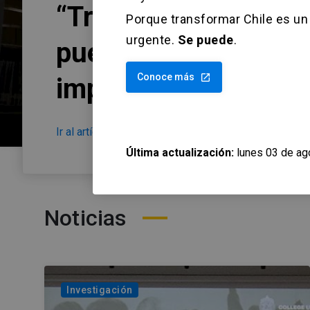
“Transformar Chile.
Porque transformar Chile es un 
urgente.
Se puede
.
puede”: el llamado d
Conoce más
launch
impactar el país
Ir al artículo
arrow_forward
Última actualización:
lunes 03 de ag
Noticias
Investigación