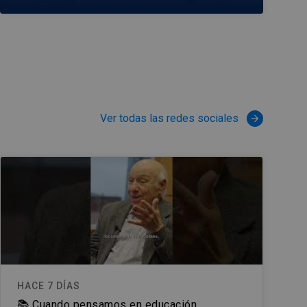
Ver todas las redes sociales
arrow_forward
HACE 7 DÍAS
📚 Cuando pensamos en educación,