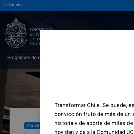
Pontificia Universidad Ca
Ir al inicio
Programas de estudio
Investigación
arrow_drop_down
arrow_drop_down
Transformar Chile
Transformar Chile. Se puede, e
convicción fruto de más de un 
historia y de aporte de miles d
Plan Estratégico
hoy dan vida a la Comunidad UC