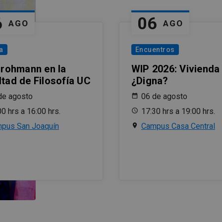
6
06
AGO
AGO
a
Encuentros
 Grohmann en la
WIP 2026: Vivienda
ltad de Filosofía UC
¿Digna?
de agosto
06 de agosto
00 hrs a 16:00 hrs.
17:30 hrs a 19:00 hrs.
pus San Joaquín
Campus Casa Central