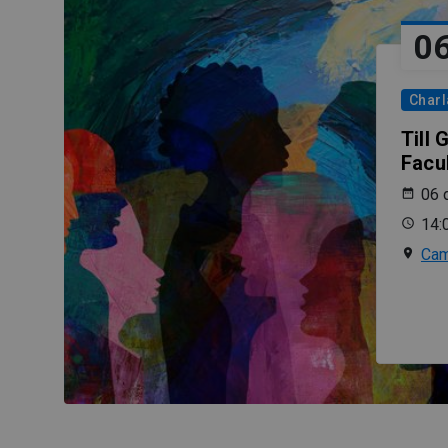
0
Charl
Till
Facu
06 
14:
Cam