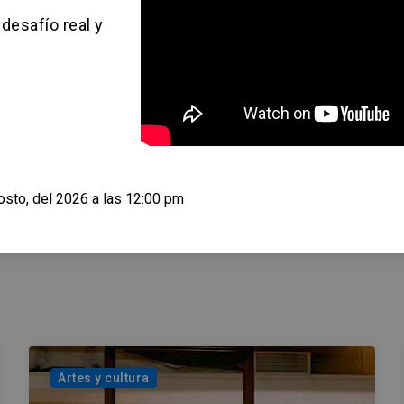
 Se
desafío real y
e la UC a
osto, del 2026 a las 12:00 pm
Artes y cultura