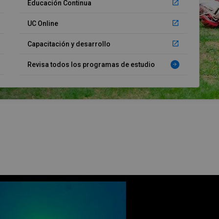
launch
Educación Continua
launch
UC Online
launch
Capacitación y desarrollo
Revisa todos los programas de estudio
arrow_forward