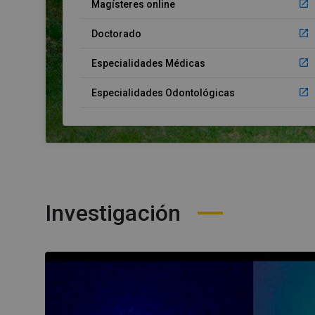
launch
Magísteres online
launch
Doctorado
launch
Especialidades Médicas
launch
Especialidades Odontológicas
Investigación