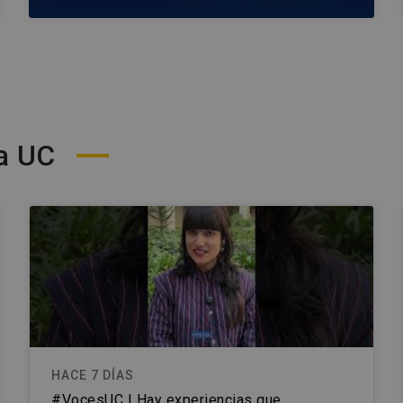
a UC
HACE 7 DÍAS
#VocesUC | Hay experiencias que