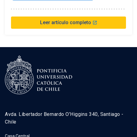
Leer artículo completo
launch
Avda. Libertador Bernardo O’Higgins 340, Santiago -
Chile
Casa Central