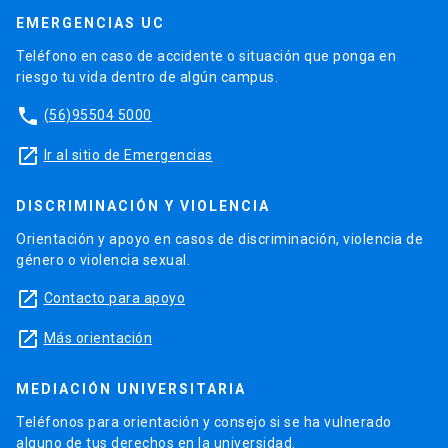
EMERGENCIAS UC
Teléfono en caso de accidente o situación que ponga en
riesgo tu vida dentro de algún campus.
phone
(56)95504 5000
launch
Ir al sitio de Emergencias
DISCRIMINACIÓN Y VIOLENCIA
Orientación y apoyo en casos de discriminación, violencia de
género o violencia sexual.
launch
Contacto para apoyo
launch
Más orientación
MEDIACIÓN UNIVERSITARIA
Teléfonos para orientación y consejo si se ha vulnerado
alguno de tus derechos en la universidad.