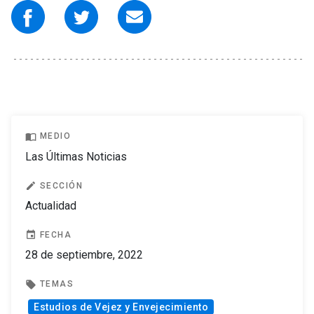
import_contacts
MEDIO
Las Últimas Noticias
edit
SECCIÓN
Actualidad
event
FECHA
28 de septiembre, 2022
local_offer
TEMAS
Estudios de Vejez y Envejecimiento