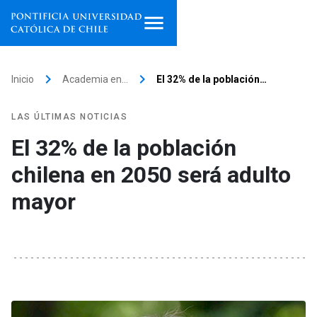
Inicio
keyboard_arrow_right
keyboard_arrow_right
Inicio
Academia en…
El 32% de la población…
Programas de estudio
LAS ÚLTIMAS NOTICIAS
Facultades, escuelas e
El 32% de la población
institutos
chilena en 2050 será adulto
Investigación
mayor
Internacionalización
launch
Extensión
Vinculación