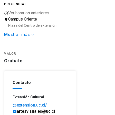
PRESENCIAL
Ver horarios anteriores
Campus Oriente
Plaza del Centro de extensión
Mostrar más
Organizador
Dirección de Extensión Cultural
Programa Interculturalidad UC
VALOR
Tipo de actividad
Gratuito
Exposición
Temas
Arte
Contacto
Artes y cultura
Artesanía
Extensión Cultural
extension.uc.cl/
language
artesvisuales@uc.cl
mail