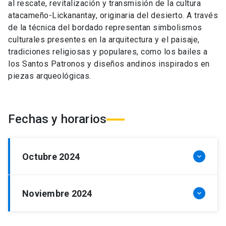
al rescate, revitalización y transmisión de la cultura
atacameño-Lickanantay, originaria del desierto. A través
de la técnica del bordado representan simbolismos
culturales presentes en la arquitectura y el paisaje,
tradiciones religiosas y populares, como los bailes a
los Santos Patronos y diseños andinos inspirados en
piezas arqueológicas.
Fechas y horarios
Octubre
2024
keyboard_arrow_down
Viernes 11
de 09:00 a 19:00 hrs.
Noviembre
2024
keyboard_arrow_down
Sábado 12
de 10:00 a 14:00 hrs.