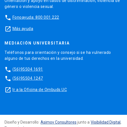
Orientación y apoyo en casos de discriminación, violencia de
género o violencia sexual.
phone
Fonoayuda: 800 001 222
launch
Más ayuda
MEDIACIÓN UNIVERSITARIA
Teléfonos para orientación y consejo si se ha vulnerado
alguno de tus derechos en la universidad.
phone
(56)95504 1691
phone
(56)95504 1247
launch
Ir a la Oficina de Ombuds UC
Diseño y Desarrollo:
Asimov Consultores
junto a
Visibilidad Digital
,