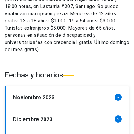
18:00 horas, en Lastarria #307, Santiago. Se puede
visitar sin inscripción previa. Menores de 12 años:
gratis. 13 a 18 años: $1.000. 19 a 64 años: $3.000.
Turistas extranjeros $5.000. Mayores de 65 años,
personas en situación de discapacidad y
universitarios/as con credencial: gratis. Último domingo
del mes gratis).
Fechas y horarios
Noviembre
2023
keyboard_arrow_down
Jueves 30
de 11:00 a 19:00 hrs.
Diciembre
2023
keyboard_arrow_down