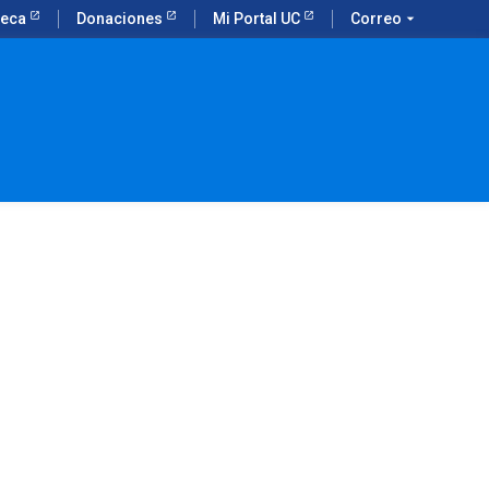
teca
Donaciones
Mi Portal UC
Correo
arrow_drop_down