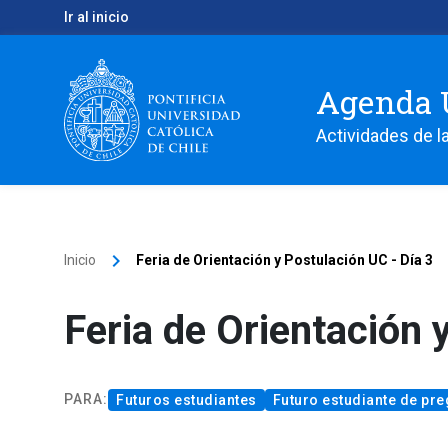
Ir al inicio
Agenda 
Actividades de la
keyboard_arrow_right
Inicio
Feria de Orientación y Postulación UC - Día 3
Feria de Orientación 
PARA
:
Futuros estudiantes
Futuro estudiante de pr