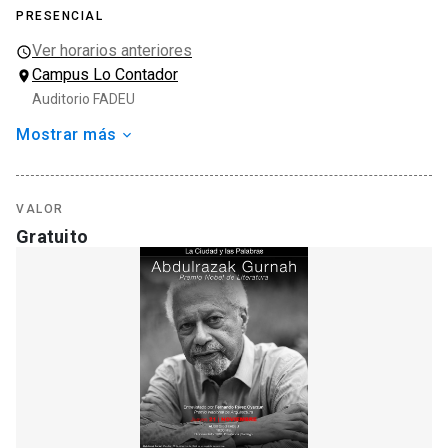
PRESENCIAL
Ver horarios anteriores
Campus Lo Contador
Auditorio FADEU
Mostrar más
Organizador
Escuela de Arquitectura
Doctorado en Arquitectura y Estudios Urbanos
VALOR
Tipo de actividad
Gratuito
Charla
Temas
Arquitectura