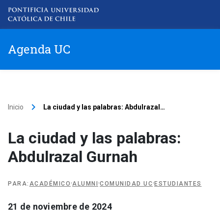
Agenda UC
Item 1
Item 2
keyboard_arrow_right
Inicio
La ciudad y las palabras: Abdulrazal
…
Item 3
La ciudad y las palabras:
Abdulrazal Gurnah
Item 4
·
·
·
PARA
:
ACADÉMICO
ALUMNI
COMUNIDAD UC
ESTUDIANTES
21 de noviembre de 2024