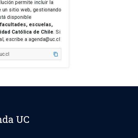
lución permite incluir la
 un sitio web, gestionando
stá disponible
facultades, escuelas,
sidad Católica de Chile
. Si
tal, escribe a agenda@uc.cl
content_copy
nda UC