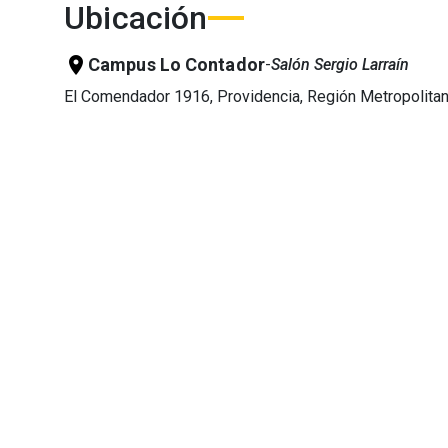
Ubicación
location_on
Campus Lo Contador
-
Salón Sergio Larraín
El Comendador 1916, Providencia, Región Metropolita