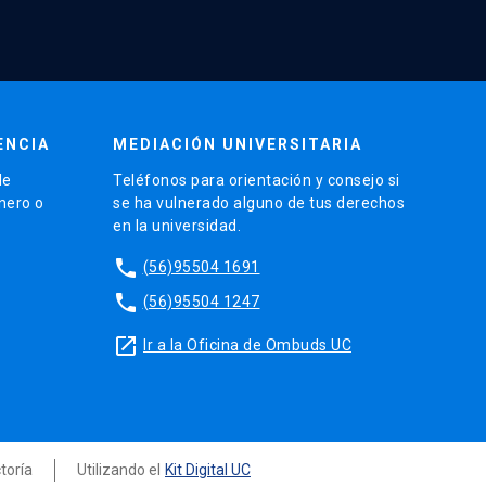
ENCIA
MEDIACIÓN UNIVERSITARIA
de
Teléfonos para orientación y consejo si
énero o
se ha vulnerado alguno de tus derechos
en la universidad.
phone
(56)95504 1691
phone
(56)95504 1247
launch
Ir a la Oficina de Ombuds UC
ctoría
Utilizando el
Kit Digital UC