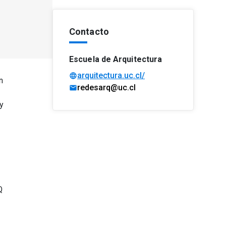
Contacto
Escuela de Arquitectura
arquitectura.uc.cl/
language
n
redesarq@uc.cl
mail
y
Q