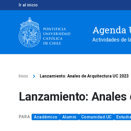
Ir al inicio
Agenda 
Actividades de la
keyboard_arrow_right
Inicio
Lanzamiento: Anales de Arquitectura UC 2023
Lanzamiento: Anales 
PARA
:
Académico
Alumni
Comunidad UC
Estudi