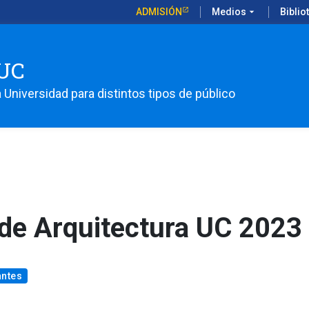
ADMISIÓN
Medios
arrow_drop_down
Biblio
UC
 Universidad para distintos tipos de público
de Arquitectura UC 2023
antes