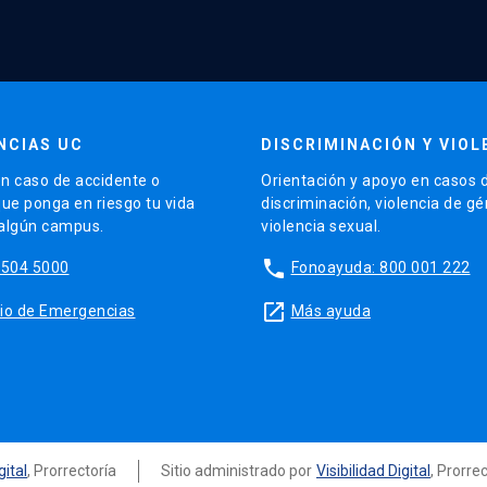
NCIAS UC
DISCRIMINACIÓN Y VIOL
n caso de accidente o
Orientación y apoyo en casos 
que ponga en riesgo tu vida
discriminación, violencia de g
 algún campus.
violencia sexual.
phone
5504 5000
Fonoayuda: 800 001 222
launch
sitio de Emergencias
Más ayuda
gital
, Prorrectoría
Sitio administrado por
Visibilidad Digital
, Prorre