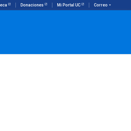
teca
Donaciones
Mi Portal UC
Correo
arrow_drop_down