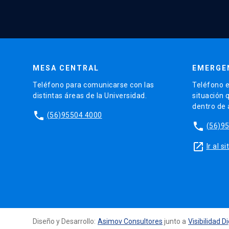
MESA CENTRAL
EMERGE
Teléfono para comunicarse con las
Teléfono e
distintas áreas de la Universidad.
situación 
dentro de
phone
(56)95504 4000
phone
(56)9
launch
Ir al 
Diseño y Desarrollo:
Asimov Consultores
junto a
Visibilidad Di