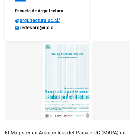
Escuela de Arquitectura
arquitectura.uc.cl/
language
redesarq@uc.cl
mail
El Magíster en Arquitectura del Paisaje UC (MAPA) en