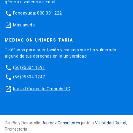
género o violencia sexual.
phone
Fonoayuda: 800 001 222
launch
Más ayuda
MEDIACIÓN UNIVERSITARIA
Teléfonos para orientación y consejo si se ha vulnerado
alguno de tus derechos en la universidad.
phone
(56)95504 1691
phone
(56)95504 1247
launch
Ir a la Oficina de Ombuds UC
Diseño y Desarrollo:
Asimov Consultores
junto a
Visibilidad Digital
,
Prorrectoría