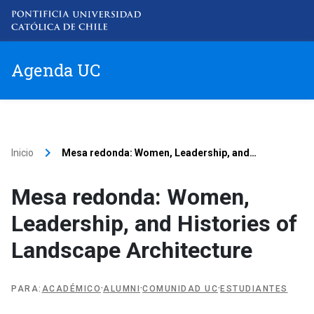
Agenda UC
Item 1
Item 2
keyboard_arrow_right
Inicio
Mesa redonda: Women, Leadership, and
…
Item 3
Mesa redonda: Women,
Leadership, and Histories of
Item 4
Landscape Architecture
·
·
·
PARA
:
ACADÉMICO
ALUMNI
COMUNIDAD UC
ESTUDIANTES