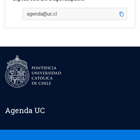
content_copy
Agenda UC