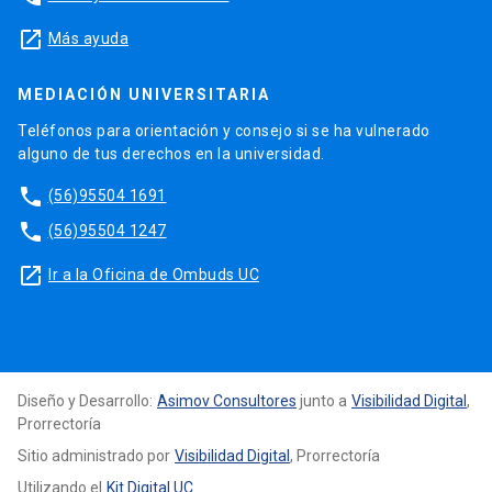
launch
Más ayuda
MEDIACIÓN UNIVERSITARIA
Teléfonos para orientación y consejo si se ha vulnerado
alguno de tus derechos en la universidad.
phone
(56)95504 1691
phone
(56)95504 1247
launch
Ir a la Oficina de Ombuds UC
Diseño y Desarrollo:
Asimov Consultores
junto a
Visibilidad Digital
,
Prorrectoría
Sitio administrado por
Visibilidad Digital
, Prorrectoría
Utilizando el
Kit Digital UC