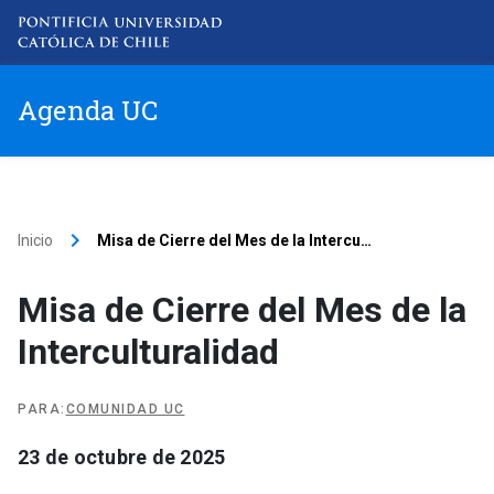
Agenda UC
Item 1
Item 2
keyboard_arrow_right
Inicio
Misa de Cierre del Mes de la Intercu
…
Item 3
Misa de Cierre del Mes de la
Interculturalidad
Item 4
PARA
:
COMUNIDAD UC
23 de octubre de 2025