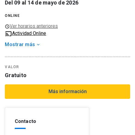
Del 09 al 14 de mayo de 2026
ONLINE
Ver horarios anteriores
Actividad Online
Mostrar más
Organizador
Admisión de la UC
Tipo de actividad
VALOR
Actividad estudiantil
Gratuito
Temas
Admisión
Más información
Contacto