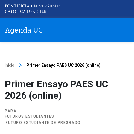
Agenda UC
Item 1
Item 2
keyboard_arrow_right
Inicio
Primer Ensayo PAES UC 2026 (online)
…
Item 3
Primer Ensayo PAES UC
2026 (online)
Item 4
PARA
:
FUTUROS ESTUDIANTES
·
FUTURO ESTUDIANTE DE PREGRADO