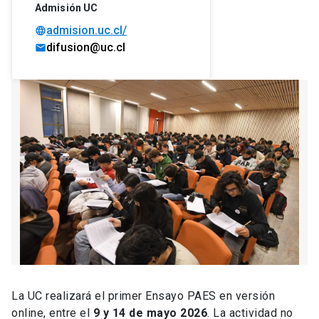
Admisión UC
admision.uc.cl/
language
difusion@uc.cl
mail
La UC realizará el primer Ensayo PAES en versión
online, entre el
9 y 14 de mayo 2026
. La actividad no