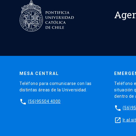
Age
MESA CENTRAL
EMERGE
Teléfono para comunicarse con las
Teléfono e
distintas áreas de la Universidad.
situación 
dentro de
phone
(56)95504 4000
phone
(56)9
launch
Ir al 