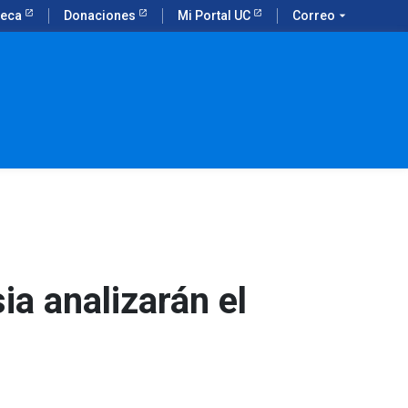
teca
Donaciones
Mi Portal UC
Correo
arrow_drop_down
ia analizarán el