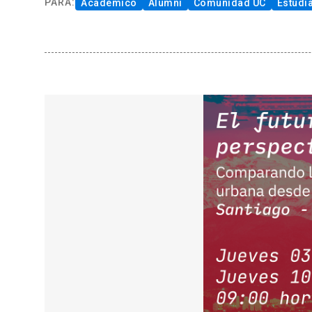
PARA
:
Académico
Alumni
Comunidad UC
Estudi