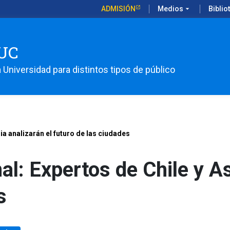
ADMISIÓN
Medios
arrow_drop_down
Biblio
UC
 Universidad para distintos tipos de público
ia analizarán el futuro de las ciudades
al: Expertos de Chile y As
s