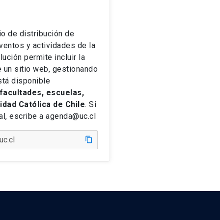
io de distribución de
ventos y actividades de la
lución permite incluir la
 un sitio web, gestionando
stá disponible
facultades, escuelas,
sidad Católica de Chile
. Si
tal, escribe a agenda@uc.cl
content_copy