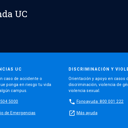
nda UC
NCIAS UC
DISCRIMINACIÓN Y VIOL
n caso de accidente o
Orientación y apoyo en casos 
que ponga en riesgo tu vida
discriminación, violencia de g
 algún campus.
violencia sexual.
phone
5504 5000
Fonoayuda: 800 001 222
launch
sitio de Emergencias
Más ayuda