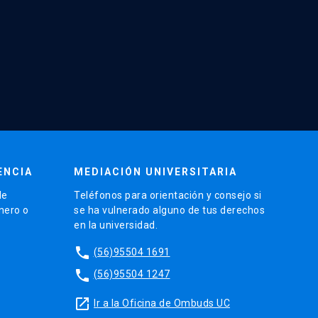
ENCIA
MEDIACIÓN UNIVERSITARIA
de
Teléfonos para orientación y consejo si
énero o
se ha vulnerado alguno de tus derechos
en la universidad.
phone
(56)95504 1691
phone
(56)95504 1247
launch
Ir a la Oficina de Ombuds UC