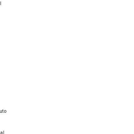
l
uto
al