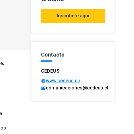
Seminario
Temas
Inscríbete aquí
Urbanismo
Contacto
e,
CEDEUS
www.cedeus.cl/
language
comunicaciones@cedeus.cl
mail
a
e
bos