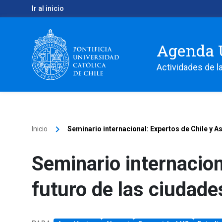
Ir al inicio
Agenda 
Actividades de la
keyboard_arrow_right
Inicio
Seminario internacional: Expertos de Chile y As
Seminario internacion
futuro de las ciudade