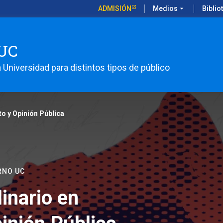
ADMISIÓN
Medios
arrow_drop_down
Biblio
UC
 Universidad para distintos tipos de público
o y Opinión Pública
RNO UC
linario en