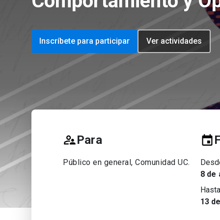
Comportamiento y Op
Inscríbete para participar
Ver actividades
Para
Público en general, Comunidad UC
.
Desd
8 de 
Hast
13 d