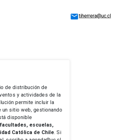
tiherrera@uc.cl
io de distribución de
ventos y actividades de la
lución permite incluir la
 un sitio web, gestionando
stá disponible
facultades, escuelas,
sidad Católica de Chile
. Si
tal, escribe a agenda@uc.cl