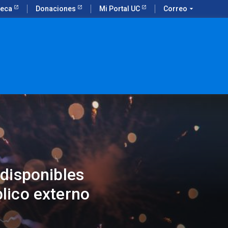
teca
Donaciones
Mi Portal UC
Correo
arrow_drop_down
 disponibles
lico externo