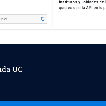
institutos y unidades de 
quieres usar la API en tu 
content_copy
nda UC