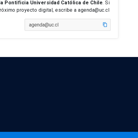
la Pontificia Universidad Católica de Chile
. Si
próximo proyecto digital, escribe a agenda@uc.cl
content_copy