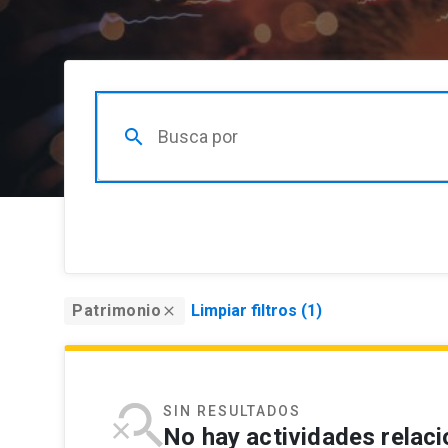
search
Organizador
Patrimonio
Limpiar filtros (
1
)
close
Filtrar por organizador
Audiencia
SIN RESULTADOS
Filtrar por audiencia
No hay actividades relac