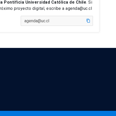
la Pontificia Universidad Católica de Chile
. Si
próximo proyecto digital, escribe a agenda@uc.cl
content_copy