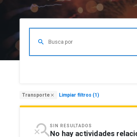
search
Organizador
Transporte
Limpiar filtros (
1
)
close
Filtrar por organizador
Audiencia
SIN RESULTADOS
Filtrar por audiencia
No hay actividades relac