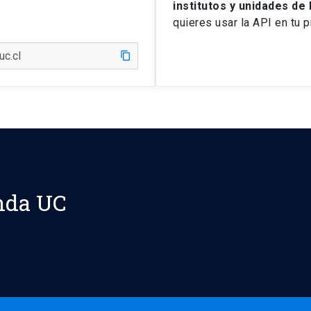
institutos y unidades de 
quieres usar la API en tu 
content_copy
nda UC