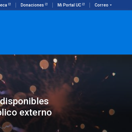
teca
Donaciones
Mi Portal UC
Correo
arrow_drop_down
 disponibles
lico externo