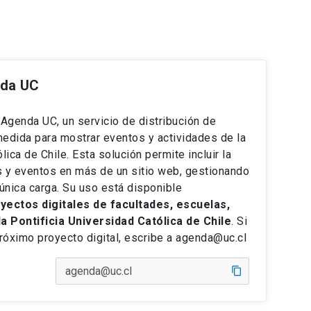
nda UC
e Agenda UC, un servicio de distribución de
medida para mostrar eventos y actividades de la
lica de Chile. Esta solución permite incluir la
s y eventos en más de un sitio web, gestionando
única carga. Su uso está disponible
ectos digitales de facultades, escuelas,
la Pontificia Universidad Católica de Chile
. Si
próximo proyecto digital, escribe a agenda@uc.cl
content_copy