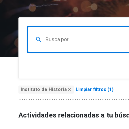
search
Organizador
Instituto de Historia
Limpiar filtros (
1
)
close
Organizador
seleccionado
1
Audiencia
Actividades relacionadas a tu bús
Filtrar por audiencia