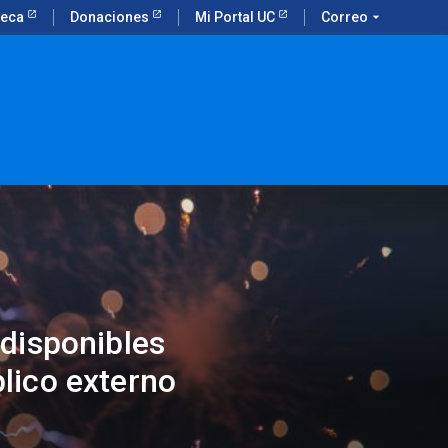
teca
Donaciones
Mi Portal UC
Correo
arrow_drop_down
 disponibles
lico externo