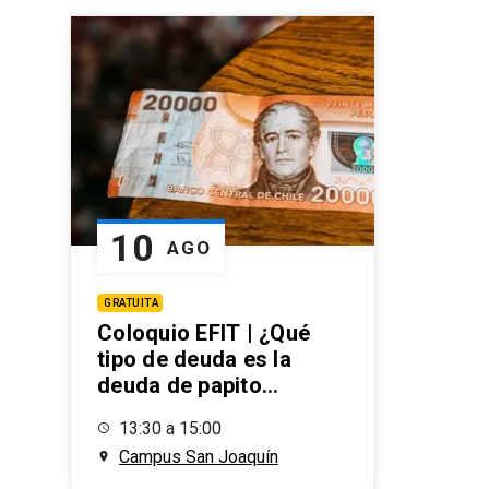
10
AGO
GRATUITA
Coloquio EFIT | ¿Qué
tipo de deuda es la
deuda de papito
corazón?
13:30
a
15:00
Campus San Joaquín