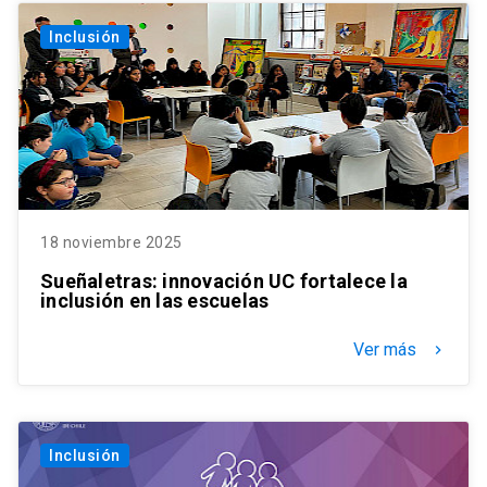
Inclusión
18 noviembre 2025
Sueñaletras: innovación UC fortalece la
inclusión en las escuelas
Ver más
keyboard_arrow_right
Inclusión