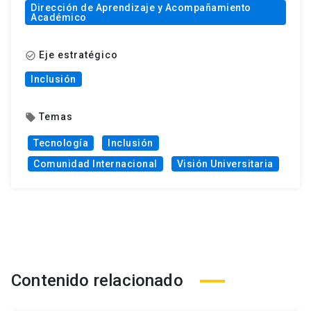
Dirección de Aprendizaje y Acompañamiento
Académico
Eje estratégico
check_circle_outline
Inclusión
Temas
local_offer
Tecnología
Inclusión
Comunidad Internacional
Visión Universitaria
Contenido relacionado