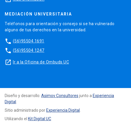
MEDIACIÓN UNIVERSITARIA
Teléfonos para orientación y consejo si se ha vulnerado
alguno de tus derechos en la universidad.
phone
(56)95504 1691
phone
(56)95504 1247
launch
Ir a la Oficina de Ombuds UC
Diseño y desarrollo:
Asimov Consultores
junto a
Experiencia
Digital
.
Sitio administrado por
Experiencia Digital
.
Utilizando el
Kit Digital UC