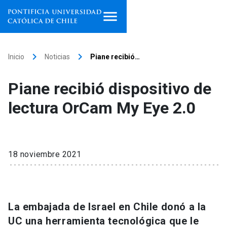
Inicio
keyboard_arrow_right
keyboard_arrow_right
Inicio
Noticias
Piane recibió…
Programas de estudio
Piane recibió dispositivo de
Facultades, escuelas e
lectura OrCam My Eye 2.0
institutos
Investigación
18 noviembre 2021
Internacionalización
launch
Extensión
La embajada de Israel en Chile donó a la
Vinculación
UC una herramienta tecnológica que le