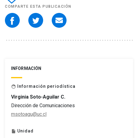
COMPARTE ESTA PUBLICACIÓN
INFORMACIÓN
Información periodística
face
Virginia Soto-Aguilar C.
Dirección de Comunicaciones
msotoagu@uc.cl
Unidad
insert_drive_file