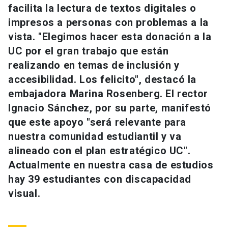
facilita la lectura de textos digitales o
Universidad
impresos a personas con problemas a la
keyboard_arrow_down
Información para
vista. "Elegimos hacer esta donación a la
UC por el gran trabajo que están
Futuros estudiantes
Go to english site
launch
realizando en temas de inclusión y
accesibilidad. Los felicito", destacó la
Estudiantes
ACCESOS DIRECTOS
embajadora Marina Rosenberg. El rector
Admisión
launch
Ignacio Sánchez, por su parte, manifestó
Académicos
que este apoyo "será relevante para
Mi Cuenta UC
launch
Personal
nuestra comunidad estudiantil y va
alineado con el plan estratégico UC".
Correo UC
launch
launch
Alumni
Actualmente en nuestra casa de estudios
Mi Portal UC
launch
hay 39 estudiantes con discapacidad
Padres y familia
visual.
Medios
Biblioteca
launch
launch
Vecinos
Donaciones
launch