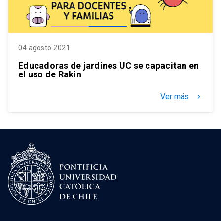
04 agosto 2021
Educadoras de jardines UC se capacitan en
el uso de Rakin
Ver más
keyboard_arrow_right