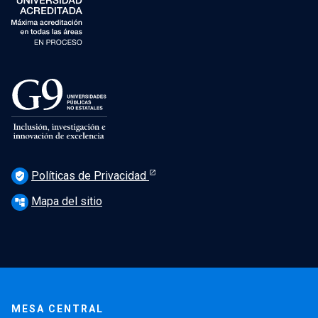
Políticas de Privacidad
verified_user
Mapa del sitio
account_tree
MESA CENTRAL