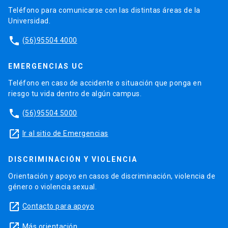
Teléfono para comunicarse con las distintas áreas de la
Universidad.
phone
(56)95504 4000
EMERGENCIAS UC
Teléfono en caso de accidente o situación que ponga en
riesgo tu vida dentro de algún campus.
phone
(56)95504 5000
launch
Ir al sitio de Emergencias
DISCRIMINACIÓN Y VIOLENCIA
Orientación y apoyo en casos de discriminación, violencia de
género o violencia sexual.
launch
Contacto para apoyo
launch
Más orientación