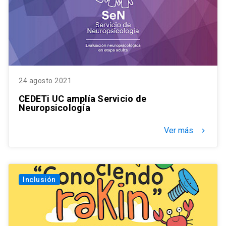
24 agosto 2021
CEDETi UC amplía Servicio de
Neuropsicología
Ver más
keyboard_arrow_right
Inclusión