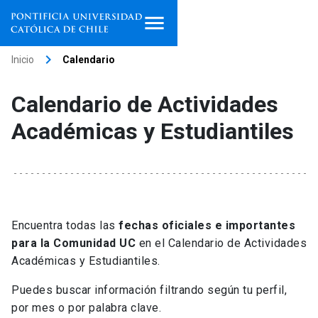
keyboard_arrow_right
Inicio
Calendario
Inicio
Calendario de Actividades
Programas de estudio
Académicas y Estudiantiles
Facultades, escuelas e
institutos
Investigación
Internacionalización
launch
Encuentra todas las
fechas oficiales e importantes
para la Comunidad UC
en el Calendario de Actividades
Extensión
Académicas y Estudiantiles.
Puedes buscar información filtrando según tu perfil,
Vinculación
por mes o por palabra clave.