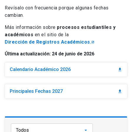
Universidad
Revísalo con frecuencia porque algunas fechas
cambian.
keyboard_arrow_down
Información para
Más información sobre
procesos estudiantiles y
Futuros estudiantes
Go to english site
launch
académicos
en el sitio de la
Dirección de Registros Académicos.
Estudiantes
ACCESOS DIRECTOS
Última actualización: 24 de junio de 2026
Admisión
launch
Académicos
Calendario Académico 2026
download
Mi Cuenta UC
launch
Personal
Correo UC
launch
launch
Principales Fechas 2027
Alumni
download
Mi Portal UC
launch
Padres y familia
Medios
Biblioteca
launch
launch
Vecinos
Donaciones
launch