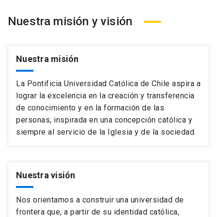
Formación general en sustentabilidad
launch
Vicerrectoría Económica
arrow_forward
Vicerrectora de Asuntos Internacionales / Maria Montt
arrow_forward
Strabucchi
Nuestra misión y visión
Centros de Investigación en Sustentabilidad
launch
Vicerrectoría de Comunicaciones
arrow_forward
Vicerrectora de Inteligencia Digital / Paula Aguirre
arrow_forward
Aparicio
Laudato si'
arrow_forward
Honorable Consejo Superior
arrow_forward
Nuestra misión
Vicerrectora Económica / María Fernanda Vicuña Ureta
arrow_forward
Contribución UC a la Agenda 2030
launch
Ombuds universitario
launch
Vicerrector de Comunicaciones / Eduardo Arriagada
La Pontificia Universidad Católica de Chile aspira a
Iniciativa UC contra la Sequía
launch
arrow_forward
Cardini
Nuestros profesores
arrow_forward
lograr la excelencia en la creación y transferencia
Vínculos con la comunidad vecina a los campus
launch
de conocimiento y en la formación de las
Facultades, escuelas e institutos
arrow_forward
personas, inspirada en una concepción católica y
Nuestros campus
arrow_forward
siempre al servicio de la Iglesia y de la sociedad.
Nuestra visión
Nos orientamos a construir una universidad de
frontera que, a partir de su identidad católica,