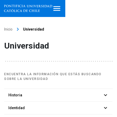
Inicio
keyboard_arrow_right
Inicio
Universidad
Programas de estudio
Universidad
Facultades, escuelas e
institutos
Investigación
ENCUENTRA LA INFORMACIÓN QUE ESTÁS BUSCANDO
SOBRE LA UNIVERSIDAD
Internacionalización
launch
keyboard_arrow_down
Extensión
Historia
Nuestra historia
keyboard_arrow_down
arrow_forward
Vinculación
Identidad