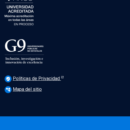
Políticas de Privacidad
verified_user
Mapa del sitio
account_tree