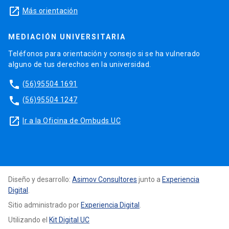
launch
Más orientación
MEDIACIÓN UNIVERSITARIA
Teléfonos para orientación y consejo si se ha vulnerado
alguno de tus derechos en la universidad.
phone
(56)95504 1691
phone
(56)95504 1247
launch
Ir a la Oficina de Ombuds UC
Diseño y desarrollo:
Asimov Consultores
junto a
Experiencia
Digital
.
Sitio administrado por
Experiencia Digital
.
Utilizando el
Kit Digital UC