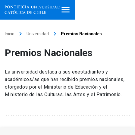
Inicio
keyboard_arrow_right
keyboard_arrow_right
Inicio
Universidad
Premios Nacionales​​​​​​​
Programas de estudio
Premios Nacionales​​​​​​​
Facultades, escuelas e
institutos
La universidad destaca a sus exestudiantes y
Investigación
académicos/as que han recibido premios nacionales,
otorgados por el Ministerio de Educación y el
Internacionalización
Ministerio de las Culturas, las Artes y el Patrimonio.
launch
Extensión
Vinculación