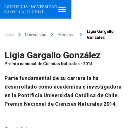
Inicio
Ligia Gargallo
keyboard_arrow_right
keyboard_arrow_right
keyboard_arrow_right
Inicio
Universidad
Premios…
González
Programas de estudio
Ligia Gargallo González
Facultades, escuelas e
institutos
Premio nacional de Ciencias Naturales - 2014
Investigación
Parte fundamental de su carrera la ha
desarrollado como académica e investigadora
Internacionalización
launch
en la Pontificia Universidad Católica de Chile.
Premio Nacional de Ciencias Naturales 2014.
Extensión
Vinculación