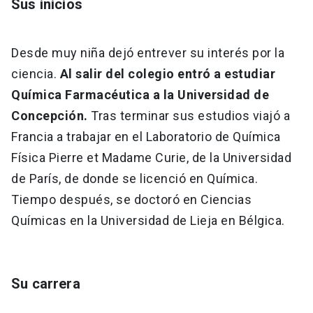
Sus inicios
Universidad
keyboard_arrow_down
Información para
Desde muy niña dejó entrever su interés por la
ciencia.
Al salir del colegio entró a estudiar
Futuros estudiantes
Go to english site
launch
Química Farmacéutica a la Universidad de
Estudiantes
Concepción.
Tras terminar sus estudios viajó a
ACCESOS DIRECTOS
Francia a trabajar en el Laboratorio de Química
Admisión
launch
Académicos
Física Pierre et Madame Curie, de la Universidad
Mi Cuenta UC
launch
de París, de donde se licenció en Química.
Personal
Tiempo después, se doctoró en Ciencias
Correo UC
launch
launch
Alumni
Químicas en la Universidad de Lieja en Bélgica.
Mi Portal UC
launch
Padres y familia
Medios
Biblioteca
launch
Su carrera
launch
Vecinos
Donaciones
launch