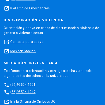
launch
Ir al sitio de Emergencias
DISCRIMINACIÓN Y VIOLENCIA
Orientación y apoyo en casos de discriminación, violencia de
género o violencia sexual.
launch
Contacto para apoyo
launch
Más orientación
MEDIACIÓN UNIVERSITARIA
Teléfonos para orientación y consejo si se ha vulnerado
alguno de tus derechos en la universidad.
phone
(56)95504 1691
phone
(56)95504 1247
launch
Ir a la Oficina de Ombuds UC