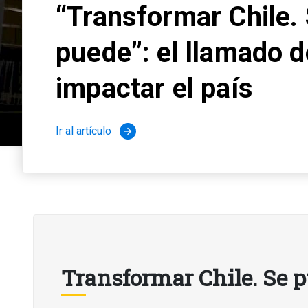
“Transformar Chile.
puede”: el llamado d
impactar el país
Ir al artículo
arrow_forward
Transformar Chile. Se 