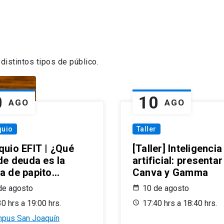
distintos tipos de público.
0
10
AGO
AGO
quio
Taller
quio EFIT | ¿Qué
[Taller] Inteligencia
de deuda es la
artificial: presenta
a de papito
Canva y Gamma
zón?
de agosto
10 de agosto
30 hrs a 19:00 hrs.
17:40 hrs a 18:40 hrs.
pus San Joaquín