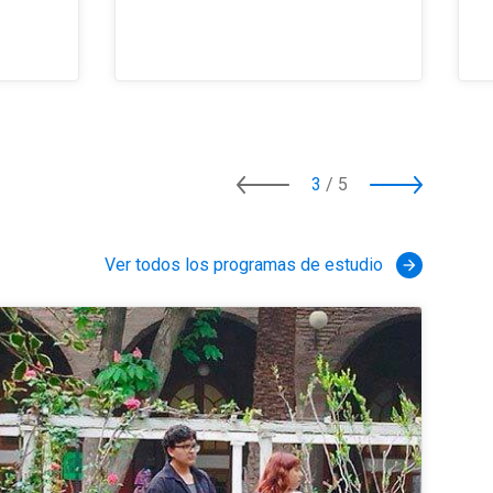
3
/
5
Ver todos los programas de estudio
arrow_forward