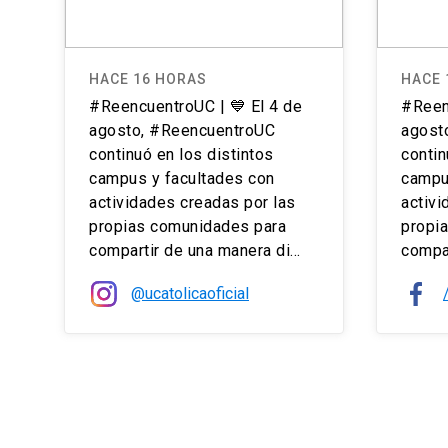
HACE 16 HORAS
HACE 
#ReencuentroUC | 💙 El 4 de
#Reen
agosto, #ReencuentroUC
agost
continuó en los distintos
contin
campus y facultades con
campu
actividades creadas por las
activi
propias comunidades para
propi
compartir de una manera di...
compar
@ucatolicaoficial