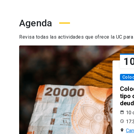
Agenda
Revisa todas las actividades que ofrece la UC para 
1
Colo
Colo
tipo 
deud
cora
10 
17:
Cam