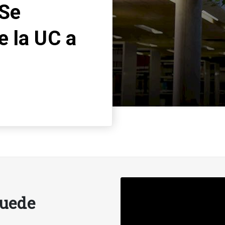
 Se
e la UC a
puede