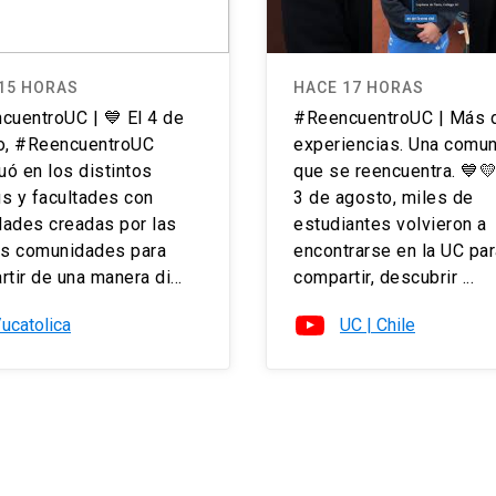
15 HORAS
HACE 17 HORAS
cuentroUC | 💙 El 4 de
#ReencuentroUC | Más 
o, #ReencuentroUC
experiencias. Una comu
uó en los distintos
que se reencuentra. 💙
s y facultades con
3 de agosto, miles de
dades creadas por las
estudiantes volvieron a
as comunidades para
encontrarse en la UC par
tir de una manera di...
compartir, descubrir ...
/ucatolica
UC | Chile