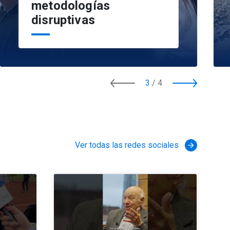
metodologías
disruptivas
3
/
4
Ver todas las redes sociales
arrow_forward