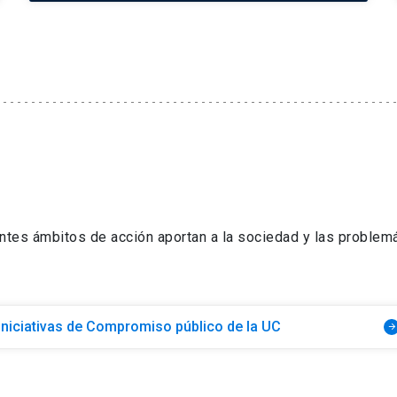
entes ámbitos de acción aportan a la sociedad y las problemá
Iniciativas de Compromiso público de la UC
arrow_forward