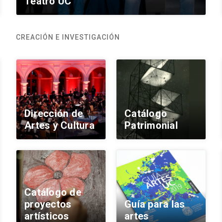
Teatro UC
CREACIÓN E INVESTIGACIÓN
Dirección de
Catálogo
Artes y Cultura
Patrimonial
Catálogo de
proyectos
Guía para las
artísticos
artes