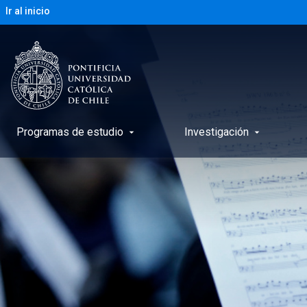
Ir al inicio
Programas de estudio
Investigación
arrow_drop_down
arrow_drop_down