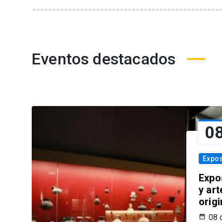
Eventos destacados
0
Expos
Expo
y ar
origi
08 