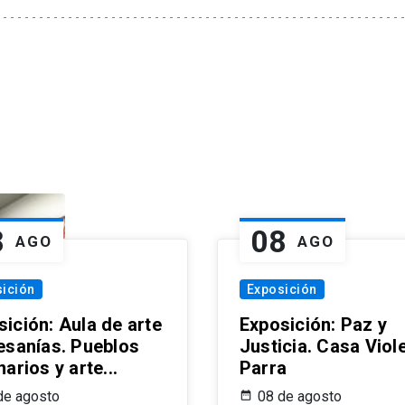
8
08
AGO
AGO
ición
Exposición
sición: Aula de arte
Exposición: Paz y
tesanías. Pueblos
Justicia. Casa Viol
narios y arte...
Parra
de agosto
08 de agosto