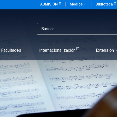
ADMISIÓN
Medios
arrow_drop_down
Biblioteca
Facultades
Internacionalización
Extensión
arrow_d