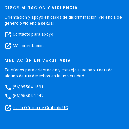
DISCRIMINACIÓN Y VIOLENCIA
Orientación y apoyo en casos de discriminación, violencia de
género o violencia sexual.
launch
Contacto para apoyo
launch
Más orientación
MEDIACIÓN UNIVERSITARIA
Teléfonos para orientación y consejo si se ha vulnerado
alguno de tus derechos en la universidad.
phone
(56)95504 1691
phone
(56)95504 1247
launch
Ir a la Oficina de Ombuds UC