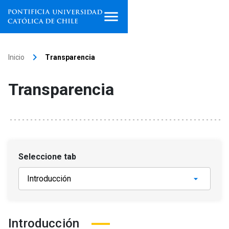
Inicio
keyboard_arrow_right
Inicio
Transparencia
Programas de estudio
Transparencia
Facultades, escuelas e
institutos
Investigación
Seleccione tab
Internacionalización
launch
Extensión
Vinculación
Introducción