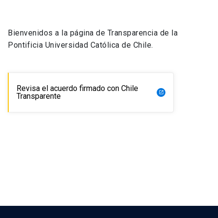
Universidad
keyboard_arrow_down
Información para
Bienvenidos a la página de Transparencia de la
Pontificia Universidad Católica de Chile.
Futuros estudiantes
Go to english site
launch
Estudiantes
ACCESOS DIRECTOS
Revisa el acuerdo firmado con Chile
launch
Transparente
Admisión
launch
Académicos
Mi Cuenta UC
launch
Personal
Correo UC
launch
launch
Alumni
Mi Portal UC
launch
Padres y familia
Medios
Biblioteca
launch
launch
Vecinos
Donaciones
launch