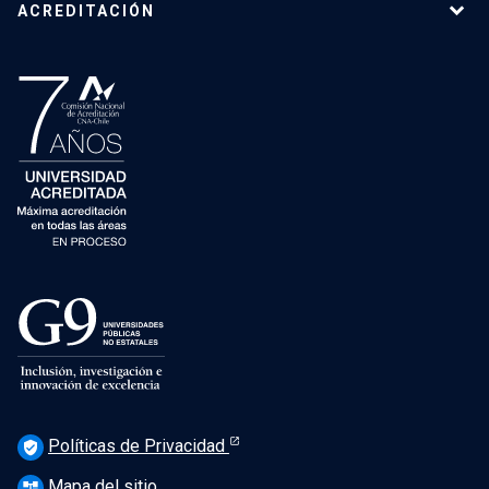
ACREDITACIÓN
Políticas de Privacidad
verified_user
Mapa del sitio
account_tree