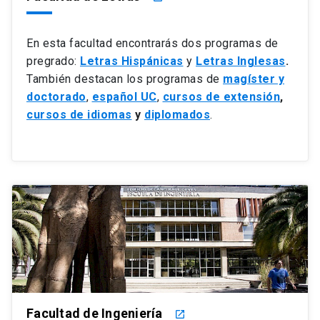
En esta facultad encontrarás dos programas de
pregrado:
Letras Hispánicas
y
Letras Inglesas
.
También destacan los programas de
magíster y
doctorado
,
español UC
,
cursos de extensión
,
cursos de idiomas
y
diplomados
.
Facultad de Ingeniería
launch