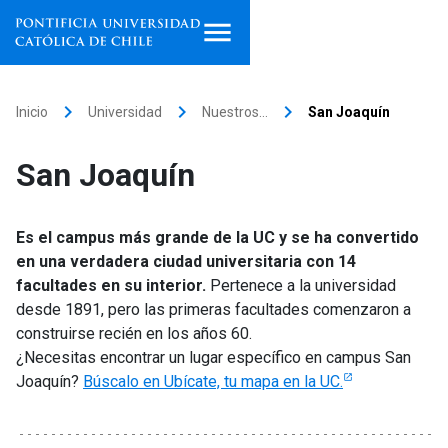
Inicio
keyboard_arrow_right
keyboard_arrow_right
keyboard_arrow_right
Inicio
Universidad
Nuestros…
San Joaquín
Programas de estudio
San Joaquín
Facultades, escuelas e
institutos
Es el campus más grande de la UC y se ha convertido
en una verdadera ciudad universitaria con 14
Investigación
facultades en su interior.
Pertenece a la universidad
desde 1891, pero las primeras facultades comenzaron a
Internacionalización
launch
construirse recién en los años 60.
¿Necesitas encontrar un lugar específico en campus San
Extensión
Joaquín?
Búscalo en Ubícate, tu mapa en la UC.
Vinculación