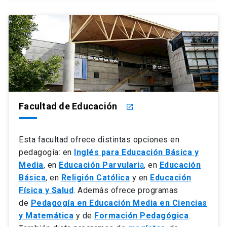
Facultad de Educación
launch
Esta facultad ofrece distintas opciones en
pedagogía: en
Inglés para Educación Básica y
Media
, en
Educación Parvulari
a
, en
Educación
Básica
, en
Religión Católica
y en
Educación
Física y Salud
. Además ofrece programas
de
Pedagogía en Educación Media en Ciencias
y Matemática
y de
Formación Pedagógica
.