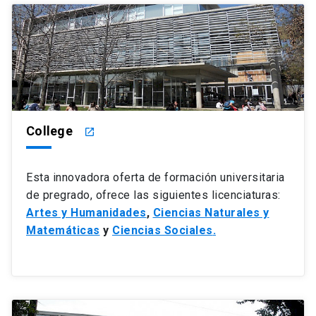
College
launch
Esta innovadora oferta de formación universitaria
de pregrado, ofrece las siguientes licenciaturas:
Artes y Humanidades
,
Ciencias Naturales y
Matemáticas
y
Ciencias Sociales
.