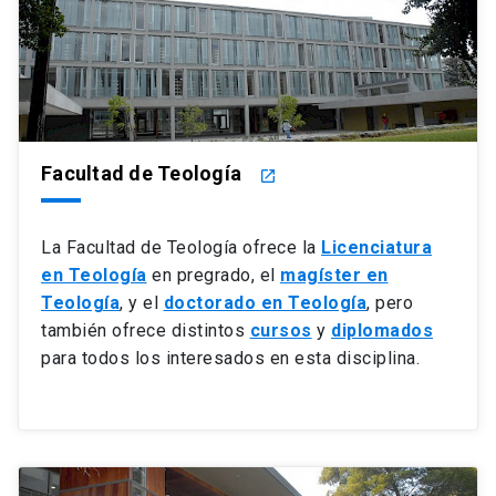
Facultad de Teología
launch
La Facultad de Teología ofrece la
Licenciatura
en Teología
en pregrado, el
magíster en
Teología
, y el
doctorado en Teología
, pero
también ofrece distintos
cursos
y
diplomados
para todos los interesados en esta disciplina.