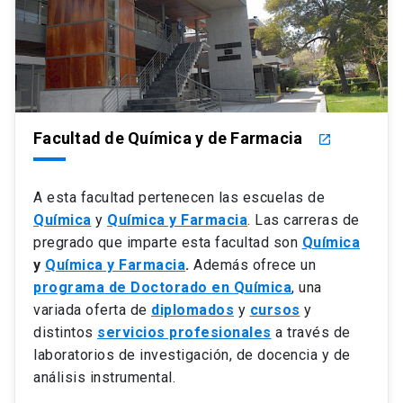
Facultad de Química y de Farmacia
launch
A esta facultad pertenecen las escuelas de
Química
y
Química y Farmacia
. Las carreras de
pregrado que imparte esta facultad son
Química
y
Química y Farmacia
.
Además ofrece un
programa de Doctorado en Química
, una
variada oferta de
diplomados
y
cursos
y
distintos
servicios profesionales
a través de
laboratorios de investigación, de docencia y de
análisis instrumental.