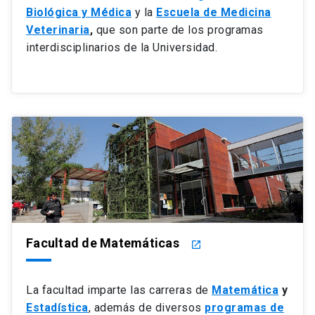
Biológica y Médica
y la
Escuela de Medicina
Veterinaria
,
que son parte de los programas
interdisciplinarios de la Universidad.
Facultad de Matemáticas
launch
La facultad imparte las carreras de
Matemática
y
Estadística
, además de diversos
programas de