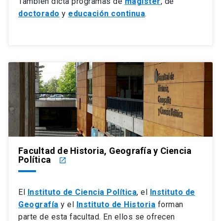
También dicta programas de
magíster
, de
doctorado
y
educación continua
.
Facultad de Historia, Geografía y Ciencia
Política
launch
El
Instituto de Ciencia Política
, el
Instituto de
Geografía
y el
Instituto de Historia
forman
parte de esta facultad. En ellos se ofrecen