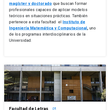
magíster y doctorado
que buscan formar
profesionales capaces de aplicar modelos
teóricos en situaciones prácticas. También
pertenece a esta facultad el
Instituto de
Ingeniería Matemática y Computacional
,
uno
de los programas interdisciplinarios de la
Universidad.
Facultad de Letras
launch