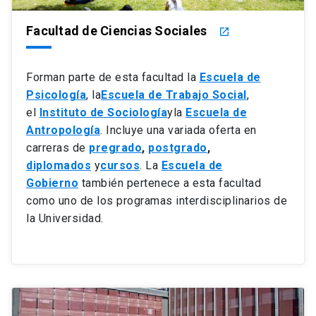
Facultad de Ciencias Sociales
launch
Forman parte de esta facultad la
Escuela de
Psicología
, la
Escuela de Trabajo Social
,
el
Instituto de Sociología
y
la
Escuela de
Antropología
. Incluye una variada oferta en
carreras de
pregrado
,
postgrado
,
diplomados
y
cursos
. La
Escuela de
Gobierno
también pertenece a esta facultad
como uno de los programas interdisciplinarios de
la Universidad.