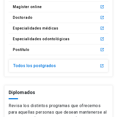
Magíster online
launch
Doctorado
launch
Especialidades médicas
launch
Especialidades odontológicas
launch
Postítulo
launch
Todos los postgrados
launch
Diplomados
Revisa los distintos programas que ofrecemos
para aquellas personas que desean mantenerse al