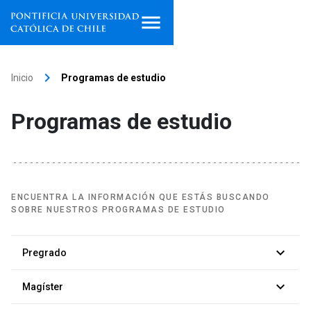
Inicio
keyboard_arrow_right
Inicio
Programas de estudio
Programas de estudio
Programas de estudio
Facultades, escuelas e
institutos
Investigación
ENCUENTRA LA INFORMACIÓN QUE ESTÁS BUSCANDO
SOBRE NUESTROS PROGRAMAS DE ESTUDIO
Internacionalización
launch
keyboard_arrow_down
Extensión
Pregrado
Busca una carrera
keyboard_arrow_down
launch
Vinculación
Magíster