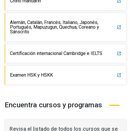
Chino mandarín
launch
Alemán, Catalán, Francés, Italiano, Japonés,
Portugués, Mapuzugun, Quechua, Coreano y
launch
Sánscrito
Certificación internacional Cambridge e IELTS
launch
Examen HSK y HSKK
launch
Encuentra cursos y programas
Revisa el listado de todos los cursos que se