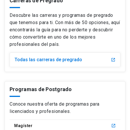
Carreras de Pregrado
Mapuzugun, Quechua, Coreano y Sánscrito
Cursos de chino
launch
Certificación internacional Cambridge & IELTS
launch
Descubre las carreras y programas de pregrado
Cursos de otros idiomas
launch
que tenemos para ti. Con más de 50 opciones, aquí
Examen HSK y HSKK
launch
encontrarás la guía para no perderte y descubrir
cómo convertirte en uno de los mejores
profesionales del país.
Todas las carreras de pregrado
launch
Programas de Postgrado
Conoce nuestra oferta de programas para
licenciados y profesionales.
Magíster
launch