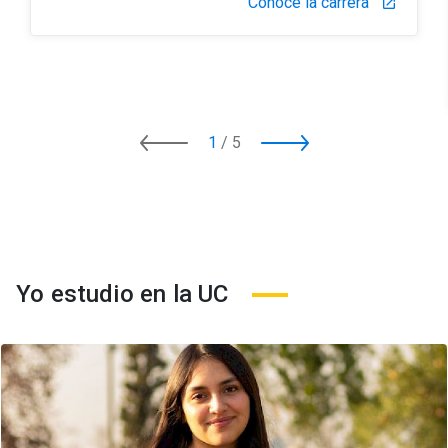
Conoce la carrera
launch
1
/
5
Yo estudio en la UC