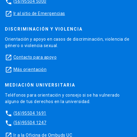
phone
(56)95504 5000
launch
Ir al sitio de Emergencias
DISCRIMINACIÓN Y VIOLENCIA
Orientación y apoyo en casos de discriminación, violencia de
género o violencia sexual.
launch
Contacto para apoyo
launch
Más orientación
MEDIACIÓN UNIVERSITARIA
Teléfonos para orientación y consejo si se ha vulnerado
alguno de tus derechos en la universidad.
phone
(56)95504 1691
phone
(56)95504 1247
launch
Ir a la Oficina de Ombuds UC