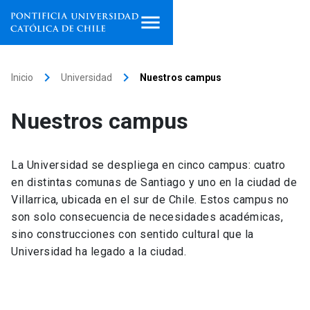
Inicio
keyboard_arrow_right
keyboard_arrow_right
Inicio
Universidad
Nuestros campus
Programas de estudio
Nuestros campus
Facultades, escuelas e
institutos
La Universidad se despliega en cinco campus: cuatro
Investigación
en distintas comunas de Santiago y uno en la ciudad de
Villarrica, ubicada en el sur de Chile. Estos campus no
Internacionalización
son solo consecuencia de necesidades académicas,
launch
sino construcciones con sentido cultural que la
Extensión
Universidad ha legado a la ciudad.
Vinculación