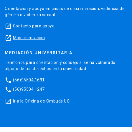
Orientación y apoyo en casos de discriminación, violencia de
género o violencia sexual.
launch
Contacto para apoyo
launch
Más orientación
MEDIACIÓN UNIVERSITARIA
Teléfonos para orientación y consejo si se ha vulnerado
alguno de tus derechos en la universidad.
phone
(56)95504 1691
phone
(56)95504 1247
launch
Ir a la Oficina de Ombuds UC