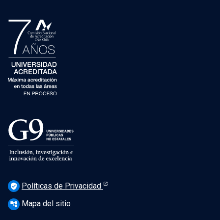
Políticas de Privacidad
verified_user
Mapa del sitio
account_tree