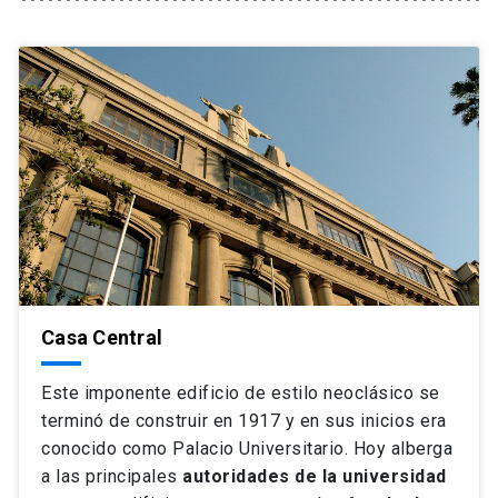
Universidad
keyboard_arrow_down
Información para
Futuros estudiantes
Go to english site
launch
Estudiantes
ACCESOS DIRECTOS
Admisión
launch
Académicos
Mi Cuenta UC
launch
Personal
Correo UC
launch
Casa Central
launch
Alumni
Mi Portal UC
launch
Este imponente edificio de estilo neoclásico se
Padres y familia
terminó de construir en 1917 y en sus inicios era
Medios
Biblioteca
launch
conocido como Palacio Universitario. Hoy alberga
launch
Vecinos
a las principales
autoridades de la universidad
Donaciones
launch