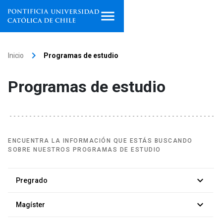
Inicio
keyboard_arrow_right
Inicio
Programas de estudio
Programas de estudio
Programas de estudio
Facultades, escuelas e
institutos
Investigación
ENCUENTRA LA INFORMACIÓN QUE ESTÁS BUSCANDO
SOBRE NUESTROS PROGRAMAS DE ESTUDIO
Internacionalización
launch
keyboard_arrow_down
Extensión
Pregrado
Busca una carrera
keyboard_arrow_down
launch
Vinculación
Magíster