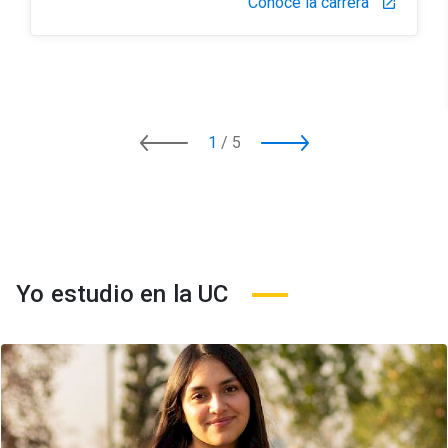
Conoce la carrera
launch
1
/
5
Yo estudio en la UC