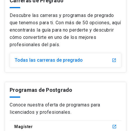
Carreras de Pregrado
Mapuzugun, Quechua, Coreano y Sánscrito
Cursos de chino
launch
Certificación internacional Cambridge & IELTS
launch
Descubre las carreras y programas de pregrado
Cursos de otros idiomas
launch
que tenemos para ti. Con más de 50 opciones, aquí
Examen HSK y HSKK
launch
encontrarás la guía para no perderte y descubrir
cómo convertirte en uno de los mejores
profesionales del país.
Todas las carreras de pregrado
launch
Programas de Postgrado
Conoce nuestra oferta de programas para
licenciados y profesionales.
Magíster
launch