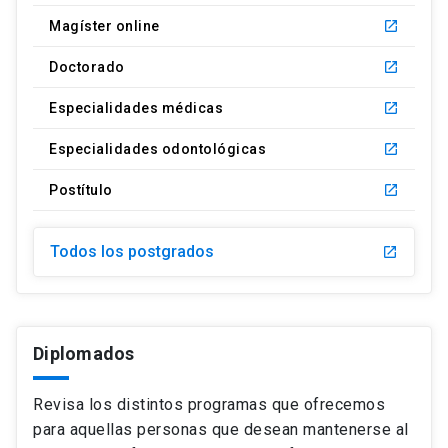
Magíster online
launch
Doctorado
launch
Especialidades médicas
launch
Especialidades odontológicas
launch
Postítulo
launch
Todos los postgrados
launch
Diplomados
Revisa los distintos programas que ofrecemos
para aquellas personas que desean mantenerse al