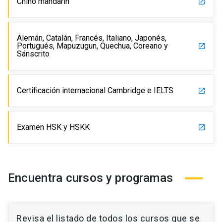
Chino mandarín
launch
Alemán, Catalán, Francés, Italiano, Japonés,
Portugués, Mapuzugun, Quechua, Coreano y
launch
Sánscrito
Certificación internacional Cambridge e IELTS
launch
Examen HSK y HSKK
launch
Encuentra cursos y programas
Revisa el listado de todos los cursos que se