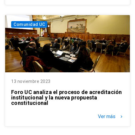
Comunidad UC
13 noviembre 2023
Foro UC analiza el proceso de acreditación
institucional y la nueva propuesta
constitucional
Ver más
keyboard_arrow_right