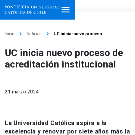
Inicio
keyboard_arrow_right
keyboard_arrow_right
Inicio
Noticias
UC inicia nuevo proceso…
Programas de estudio
UC inicia nuevo proceso de
Facultades, escuelas e
acreditación institucional
institutos
Investigación
21 marzo 2024
Internacionalización
launch
Extensión
La Universidad Católica aspira a la
Vinculación
excelencia y renovar por siete años más la