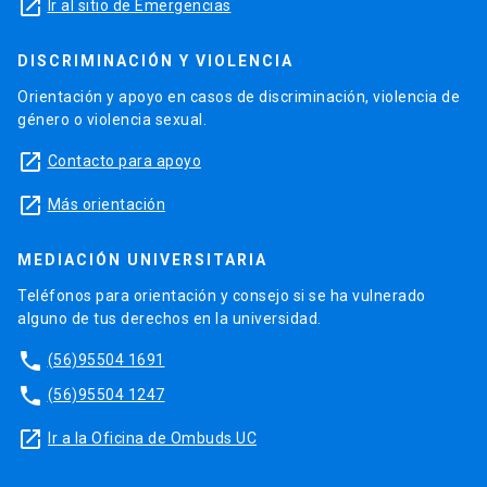
launch
Ir al sitio de Emergencias
DISCRIMINACIÓN Y VIOLENCIA
Orientación y apoyo en casos de discriminación, violencia de
género o violencia sexual.
launch
Contacto para apoyo
launch
Más orientación
MEDIACIÓN UNIVERSITARIA
Teléfonos para orientación y consejo si se ha vulnerado
alguno de tus derechos en la universidad.
phone
(56)95504 1691
phone
(56)95504 1247
launch
Ir a la Oficina de Ombuds UC