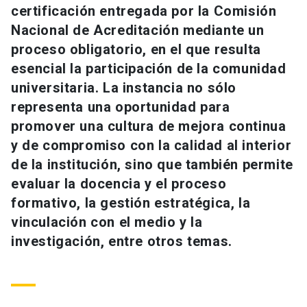
certificación entregada por la Comisión
Universidad
Nacional de Acreditación mediante un
keyboard_arrow_down
Información para
proceso obligatorio, en el que resulta
esencial la participación de la comunidad
Futuros estudiantes
Go to english site
launch
universitaria. La instancia no sólo
representa una oportunidad para
Estudiantes
ACCESOS DIRECTOS
promover una cultura de mejora continua
Admisión
launch
y de compromiso con la calidad al interior
Académicos
de la institución, sino que también permite
Mi Cuenta UC
launch
Personal
evaluar la docencia y el proceso
formativo, la gestión estratégica, la
Correo UC
launch
launch
Alumni
vinculación con el medio y la
Mi Portal UC
launch
investigación, entre otros temas.
Padres y familia
Medios
Biblioteca
launch
launch
Vecinos
Donaciones
launch