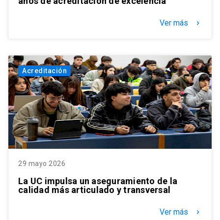
años de acreditación de excelencia
Ver más
keyboard_arrow_right
Acreditación
29 mayo 2026
La UC impulsa un aseguramiento de la
calidad más articulado y transversal
Ver más
keyboard_arrow_right