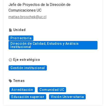
Jefe de Proyectos de la Dirección de
Comunicaciones UC
matias.broschek@uc.cl
Unidad
insert_drive_file
Prorrectoría
Dirección de Calidad, Estudios y Análisis
Institucional
Eje estratégico
check_circle_outline
Gestión institucional
Temas
local_offer
Acreditación
Comunidad UC
Educación superior
Visión Universitaria