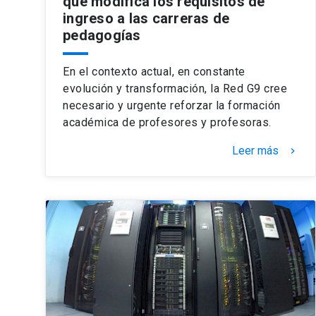
que modifica los requisitos de
ingreso a las carreras de
pedagogías
En el contexto actual, en constante
evolución y transformación, la Red G9 cree
necesario y urgente reforzar la formación
académica de profesores y profesoras.
Leer más
keyboard_arrow_right