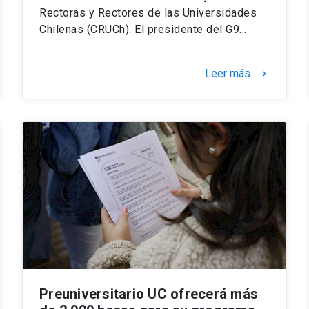
Rectoras y Rectores de las Universidades
Chilenas (CRUCh). El presidente del G9…
Leer más
keyboard_arrow_right
Preuniversitario UC ofrecerá más