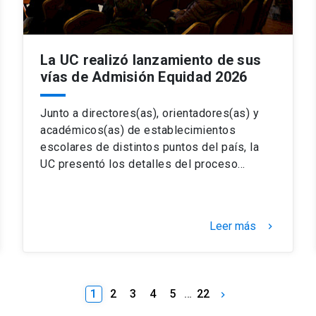
La UC realizó lanzamiento de sus
vías de Admisión Equidad 2026
Junto a directores(as), orientadores(as) y
académicos(as) de establecimientos
escolares de distintos puntos del país, la
UC presentó los detalles del proceso…
Leer más
keyboard_arrow_right
1
2
3
4
5
…
22
keyboard_arrow_right