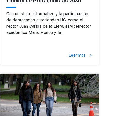
edición de Protagonistas 2030
Con un stand informativo y la participación
de destacadas autoridades UC, como el
rector Juan Carlos de la Llera, el vicerrector
académico Mario Ponce y la…
Leer más
keyboard_arrow_right