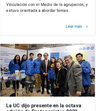
Vinculación con el Medio de la agrupación, y
estuvo orientada a abordar temas…
Leer más
keyboard_arrow_right
La UC dijo presente en la octava