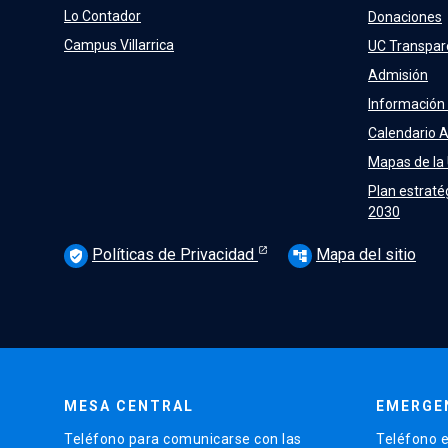
Lo Contador
Donaciones
Campus Villarrica
UC Transpar
Admisión
Información
Calendario 
Mapas de la
Plan estraté
2030
Políticas de Privacidad
Mapa del sitio
verified_user
account_tree
MESA CENTRAL
EMERGE
Teléfono para comunicarse con las
Teléfono e