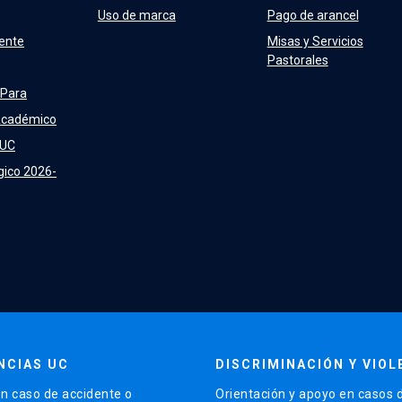
Uso de marca
Pago de arancel
ente
Misas y Servicios
Pastorales
 Para
Académico
 UC
gico 2026-
NCIAS UC
DISCRIMINACIÓN Y VIOL
n caso de accidente o
Orientación y apoyo en casos 