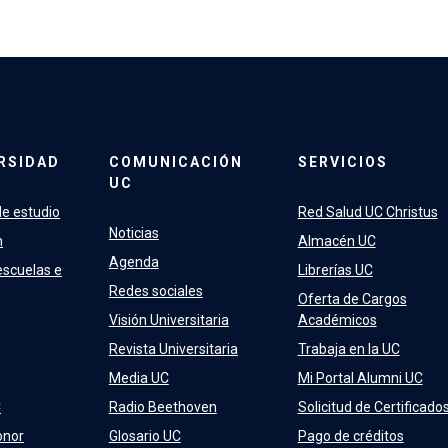
RSIDAD
COMUNICACIÓN
SERVICIOS
UC
e estudio
Red Salud UC Christus
Noticias
n
Almacén UC
Agenda
escuelas e
Librerías UC
Redes sociales
Oferta de Cargos
Visión Universitaria
Académicos
Revista Universitaria
Trabaja en la UC
Media UC
Mi Portal Alumni UC
C
Radio Beethoven
Solicitud de Certificado
onor
Glosario UC
Pago de créditos