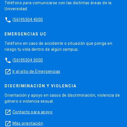
Teléfono para comunicarse con las distintas áreas de la
Universidad.
phone
(56)95504 4000
EMERGENCIAS UC
Teléfono en caso de accidente o situación que ponga en
riesgo tu vida dentro de algún campus.
phone
(56)95504 5000
launch
Ir al sitio de Emergencias
DISCRIMINACIÓN Y VIOLENCIA
Orientación y apoyo en casos de discriminación, violencia de
género o violencia sexual.
launch
Contacto para apoyo
launch
Más orientación