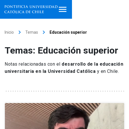
Inicio
keyboard_arrow_right
keyboard_arrow_right
Inicio
Temas
Educación superior
Programas de estudio
Temas: Educación superior
Facultades, escuelas e
institutos
Notas relacionadas con el
desarrollo de la educación
universitaria en la Universidad Católica
y en Chile.
Investigación
Internacionalización
launch
Extensión
Vinculación