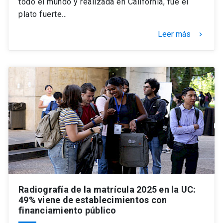
todo el mundo y realizada en California, fue el
plato fuerte…
Leer más
keyboard_arrow_right
Radiografía de la matrícula 2025 en la UC:
49% viene de establecimientos con
financiamiento público