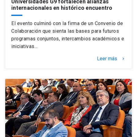
Universidades G9 fortalecen alianzas
internacionales en histórico encuentro
El evento culminó con la firma de un Convenio de
Colaboración que sienta las bases para futuros
programas conjuntos, intercambios académicos e
iniciativas…
Leer más
keyboard_arrow_right