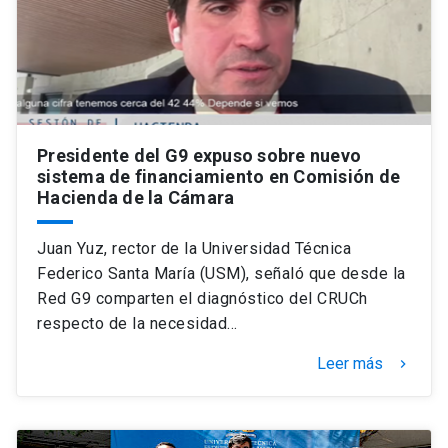
Universidad
keyboard_arrow_down
Información para
Futuros estudiantes
Go to english site
launch
Presidente del G9 expuso sobre nuevo
Estudiantes
ACCESOS DIRECTOS
sistema de financiamiento en Comisión de
Hacienda de la Cámara
Admisión
launch
Académicos
Juan Yuz, rector de la Universidad Técnica
Mi Cuenta UC
launch
Personal
Federico Santa María (USM), señaló que desde la
Correo UC
launch
Red G9 comparten el diagnóstico del CRUCh
launch
Alumni
respecto de la necesidad…
Mi Portal UC
launch
Padres y familia
Leer más
keyboard_arrow_right
Medios
Biblioteca
launch
launch
Vecinos
Donaciones
launch