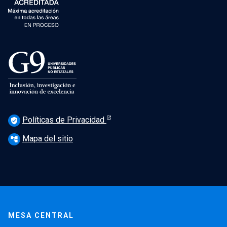
Políticas de Privacidad
verified_user
Mapa del sitio
account_tree
MESA CENTRAL