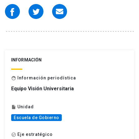
INFORMACIÓN
Información periodística
face
Equipo Visión Universitaria
Unidad
insert_drive_file
Escuela de Gobierno
Eje estratégico
check_circle_outline