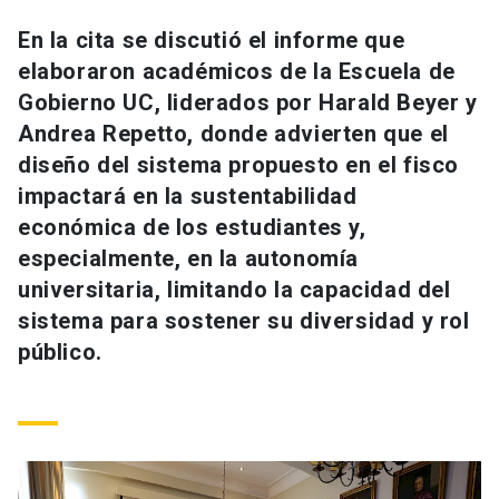
Universidad
En la cita se discutió el informe que
elaboraron académicos de la Escuela de
keyboard_arrow_down
Información para
Gobierno UC, liderados por Harald Beyer y
Futuros estudiantes
Go to english site
launch
Andrea Repetto, donde advierten que el
diseño del sistema propuesto en el fisco
Estudiantes
ACCESOS DIRECTOS
impactará en la sustentabilidad
económica de los estudiantes y,
Admisión
launch
Académicos
especialmente, en la autonomía
Mi Cuenta UC
launch
universitaria, limitando la capacidad del
Personal
sistema para sostener su diversidad y rol
Correo UC
launch
launch
Alumni
público.
Mi Portal UC
launch
Padres y familia
Medios
Biblioteca
launch
launch
Vecinos
Donaciones
launch