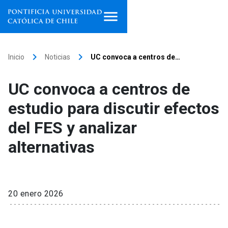
Inicio
keyboard_arrow_right
keyboard_arrow_right
Inicio
Noticias
UC convoca a centros de…
Programas de estudio
UC convoca a centros de
Facultades, escuelas e
estudio para discutir efectos
institutos
del FES y analizar
Investigación
alternativas
Internacionalización
launch
Extensión
20 enero 2026
Vinculación