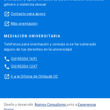
género o violencia sexual.
launch
Contacto para apoyo
launch
Más orientación
MEDIACIÓN UNIVERSITARIA
Teléfonos para orientación y consejo si se ha vulnerado
alguno de tus derechos en la universidad.
phone
(56)95504 1691
phone
(56)95504 1247
launch
Ir a la Oficina de Ombuds UC
Diseño y desarrollo:
Asimov Consultores
junto a
Experiencia
Digital
.