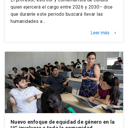
quien ejercerá el cargo entre 2026 y 2030– dice
que durante este periodo buscará llevar las
humanidades a…
Leer más
keyboard_arrow_right
Nuevo enfoque de equidad de género en la
UC involucra a toda la comunidad