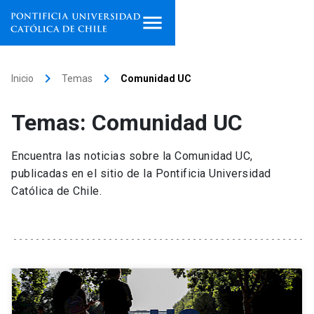
Inicio
keyboard_arrow_right
keyboard_arrow_right
Inicio
Temas
Comunidad UC
Programas de estudio
Temas: Comunidad UC
Facultades, escuelas e
institutos
Encuentra las noticias sobre la Comunidad UC,
publicadas en el sitio de la Pontificia Universidad
Investigación
Católica de Chile.
Internacionalización
launch
Extensión
Vinculación