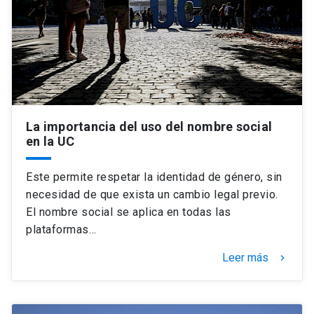
Universidad
keyboard_arrow_down
Información para
Futuros estudiantes
Go to english site
launch
Estudiantes
ACCESOS DIRECTOS
La importancia del uso del nombre social
en la UC
Admisión
launch
Académicos
Mi Cuenta UC
launch
Este permite respetar la identidad de género, sin
Personal
necesidad de que exista un cambio legal previo.
Correo UC
launch
El nombre social se aplica en todas las
launch
Alumni
plataformas…
Mi Portal UC
launch
Padres y familia
Leer más
keyboard_arrow_right
Medios
Biblioteca
launch
launch
Vecinos
Donaciones
launch