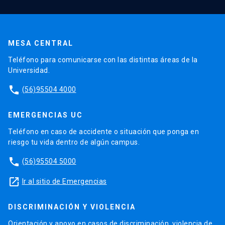
MESA CENTRAL
Teléfono para comunicarse con las distintas áreas de la
Universidad.
phone
(56)95504 4000
EMERGENCIAS UC
Teléfono en caso de accidente o situación que ponga en
riesgo tu vida dentro de algún campus.
phone
(56)95504 5000
launch
Ir al sitio de Emergencias
DISCRIMINACIÓN Y VIOLENCIA
Orientación y apoyo en casos de discriminación, violencia de