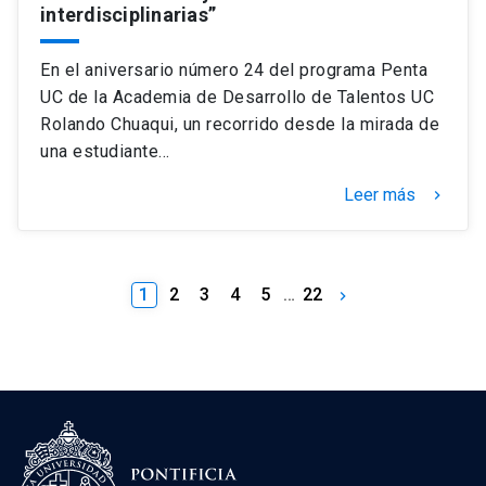
interdisciplinarias”
En el aniversario número 24 del programa Penta
UC de la Academia de Desarrollo de Talentos UC
Rolando Chuaqui, un recorrido desde la mirada de
una estudiante…
Leer más
keyboard_arrow_right
1
2
3
4
5
…
22
keyboard_arrow_right