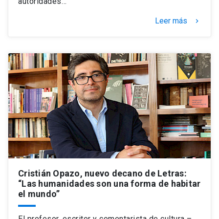
autoridades…
Leer más
keyboard_arrow_right
Cristián Opazo, nuevo decano de Letras:
“Las humanidades son una forma de habitar
el mundo”
El profesor, escritor y comentarista de cultura –