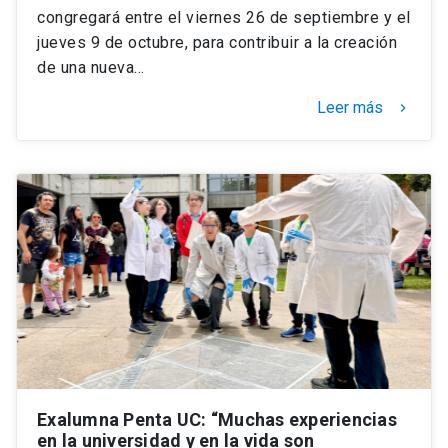
congregará entre el viernes 26 de septiembre y el
jueves 9 de octubre, para contribuir a la creación
de una nueva…
Leer más
keyboard_arrow_right
Exalumna Penta UC: “Muchas experiencias
en la universidad y en la vida son