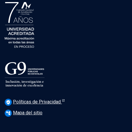
Políticas de Privacidad
verified_user
Mapa del sitio
account_tree