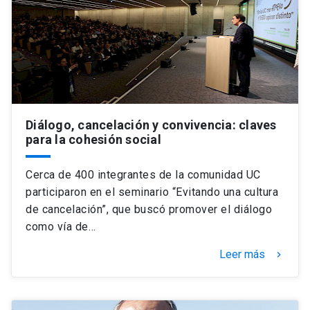
Universidad
keyboard_arrow_down
Información para
Futuros estudiantes
Go to english site
launch
Estudiantes
ACCESOS DIRECTOS
Diálogo, cancelación y convivencia: claves
para la cohesión social
Admisión
launch
Académicos
Mi Cuenta UC
launch
Cerca de 400 integrantes de la comunidad UC
Personal
participaron en el seminario “Evitando una cultura
Correo UC
launch
de cancelación”, que buscó promover el diálogo
launch
Alumni
como vía de…
Mi Portal UC
launch
Padres y familia
Leer más
keyboard_arrow_right
Medios
Biblioteca
launch
launch
Vecinos
Donaciones
launch