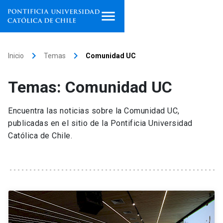
Inicio
keyboard_arrow_right
keyboard_arrow_right
Inicio
Temas
Comunidad UC
Programas de estudio
Temas: Comunidad UC
Facultades, escuelas e
institutos
Encuentra las noticias sobre la Comunidad UC,
publicadas en el sitio de la Pontificia Universidad
Investigación
Católica de Chile.
Internacionalización
launch
Extensión
Vinculación