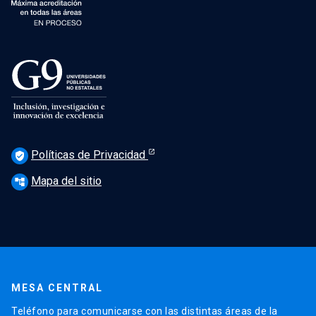
Políticas de Privacidad
verified_user
Mapa del sitio
account_tree
MESA CENTRAL
Teléfono para comunicarse con las distintas áreas de la