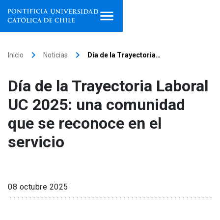
Inicio
keyboard_arrow_right
keyboard_arrow_right
Inicio
Noticias
Día de la Trayectoria…
Programas de estudio
Día de la Trayectoria Laboral
Facultades, escuelas e
UC 2025: una comunidad
institutos
que se reconoce en el
Investigación
servicio
Internacionalización
launch
Extensión
08 octubre 2025
Vinculación