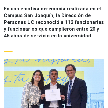
Universidad
En una emotiva ceremonia realizada en el
Campus San Joaquín, la Dirección de
keyboard_arrow_down
Información para
Personas UC reconoció a 112 funcionarias
Futuros estudiantes
Go to english site
launch
y funcionarios que cumplieron entre 20 y
45 años de servicio en la universidad.
Estudiantes
ACCESOS DIRECTOS
Admisión
launch
Académicos
Mi Cuenta UC
launch
Personal
Correo UC
launch
launch
Alumni
Mi Portal UC
launch
Padres y familia
Medios
Biblioteca
launch
launch
Vecinos
Donaciones
launch