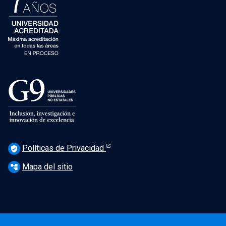
Políticas de Privacidad
verified_user
Mapa del sitio
account_tree