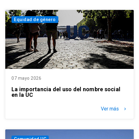
Equidad de género
07 mayo 2026
La importancia del uso del nombre social
en la UC
Ver más
keyboard_arrow_right
Comunidad UC