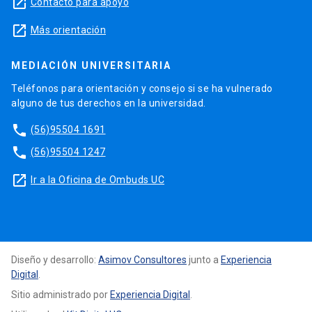
launch
Contacto para apoyo
launch
Más orientación
MEDIACIÓN UNIVERSITARIA
Teléfonos para orientación y consejo si se ha vulnerado
alguno de tus derechos en la universidad.
phone
(56)95504 1691
phone
(56)95504 1247
launch
Ir a la Oficina de Ombuds UC
Diseño y desarrollo:
Asimov Consultores
junto a
Experiencia
Digital
.
Sitio administrado por
Experiencia Digital
.