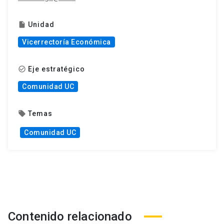
Unidad
insert_drive_file
Vicerrectoría Económica
Eje estratégico
check_circle_outline
Comunidad UC
Temas
local_offer
Comunidad UC
Contenido relacionado