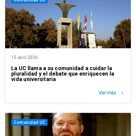
15 abril 2026
La UC llama a su comunidad a cuidar la
pluralidad y el debate que enriquecen la
vida universitaria
Ver más
keyboard_arrow_right
Comunidad UC