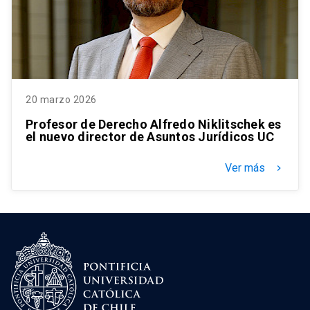
20 marzo 2026
Profesor de Derecho Alfredo Niklitschek es
el nuevo director de Asuntos Jurídicos UC
Ver más
keyboard_arrow_right