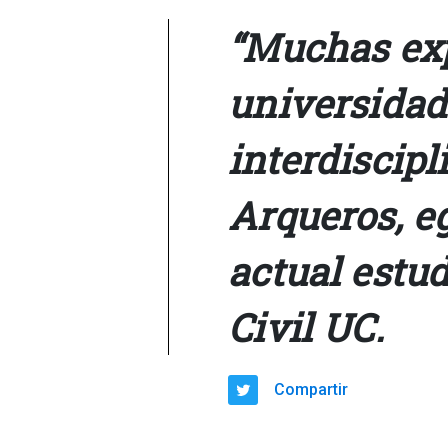
“Muchas exp
universidad
interdiscipl
Arqueros, e
actual estud
Civil UC.
Compartir