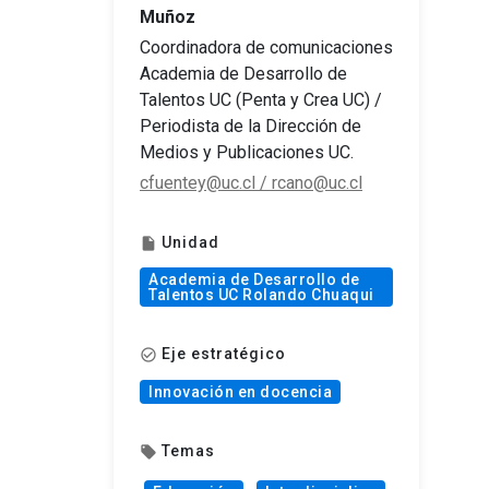
Muñoz
Coordinadora de comunicaciones
Academia de Desarrollo de
Talentos UC (Penta y Crea UC) /
Periodista de la Dirección de
Medios y Publicaciones UC.
cfuentey@uc.cl / rcano@uc.cl
Unidad
insert_drive_file
Academia de Desarrollo de
Talentos UC Rolando Chuaqui
Eje estratégico
check_circle_outline
Innovación en docencia
Temas
local_offer