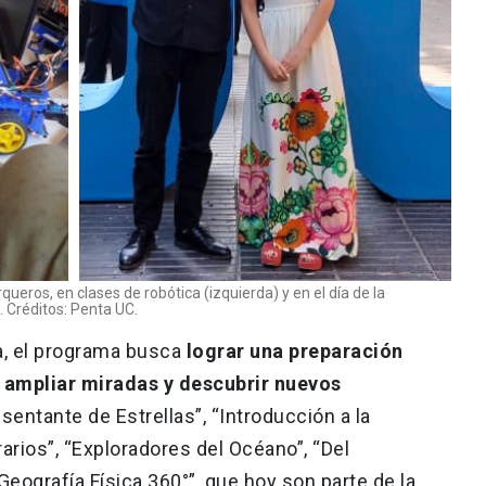
ueros, en clases de robótica (izquierda) y en el día de la
 Créditos: Penta UC.
a, el programa busca
lograr una preparación
o, ampliar miradas y descubrir nuevos
sentante de Estrellas”, “Introducción a la
arios”, “Exploradores del Océano”, “Del
eografía Física 360°”, que hoy son parte de la