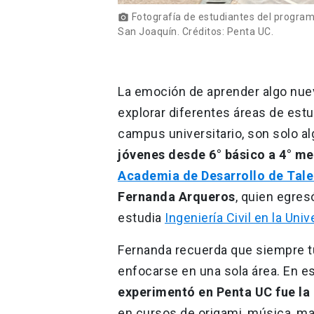
Fotografía de estudiantes del program
photo_camera
San Joaquín. Créditos: Penta UC.
La emoción de aprender algo nuev
explorar diferentes áreas de est
campus universitario, son solo al
jóvenes desde 6° básico a 4° m
Academia de Desarrollo de Tal
Fernanda Arqueros
, quien egres
estudia
Ingeniería Civil en la Uni
Fernanda recuerda que siempre t
enfocarse en una sola área. En e
experimentó en Penta UC fue la 
en cursos de origami, música, mat