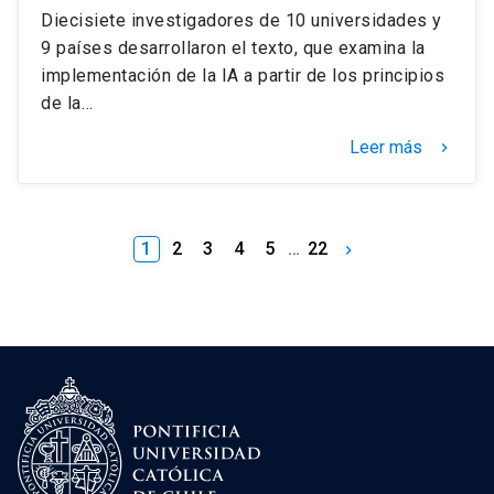
Diecisiete investigadores de 10 universidades y
9 países desarrollaron el texto, que examina la
implementación de la IA a partir de los principios
de la…
Leer más
keyboard_arrow_right
1
2
3
4
5
…
22
keyboard_arrow_right