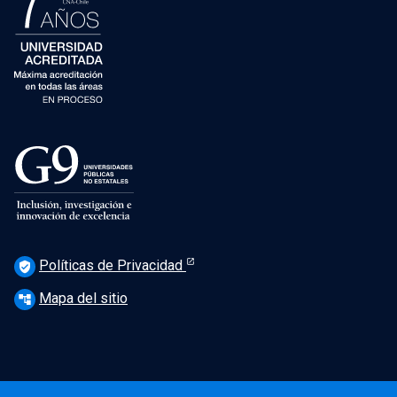
Políticas de Privacidad
verified_user
Mapa del sitio
account_tree