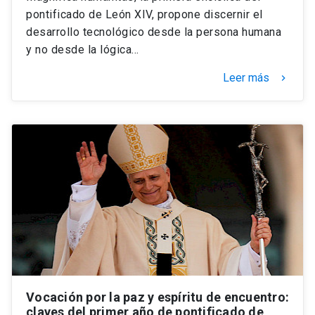
pontificado de León XIV, propone discernir el
desarrollo tecnológico desde la persona humana
y no desde la lógica…
Leer más
keyboard_arrow_right
Vocación por la paz y espíritu de encuentro:
claves del primer año de pontificado de