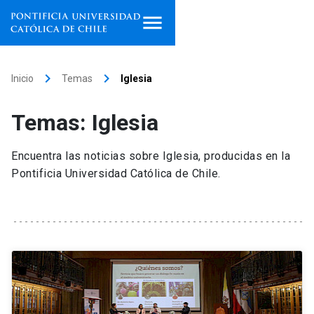
Inicio
keyboard_arrow_right
keyboard_arrow_right
Inicio
Temas
Iglesia
Programas de estudio
Temas: Iglesia
Facultades, escuelas e
institutos
Encuentra las noticias sobre Iglesia, producidas en la
Pontificia Universidad Católica de Chile.
Investigación
Internacionalización
launch
Extensión
Vinculación