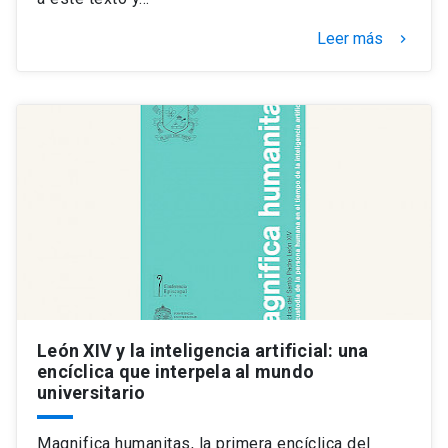
Leer más
keyboard_arrow_right
León XIV y la inteligencia artificial: una
encíclica que interpela al mundo
universitario
Magnifica humanitas, la primera encíclica del