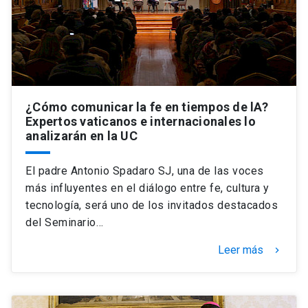
Universidad
keyboard_arrow_down
Información para
Futuros estudiantes
Go to english site
launch
¿Cómo comunicar la fe en tiempos de lA?
Estudiantes
ACCESOS DIRECTOS
Expertos vaticanos e internacionales lo
analizarán en la UC
Admisión
launch
Académicos
El padre Antonio Spadaro SJ, una de las voces
Mi Cuenta UC
launch
Personal
más influyentes en el diálogo entre fe, cultura y
Correo UC
launch
tecnología, será uno de los invitados destacados
launch
Alumni
del Seminario…
Mi Portal UC
launch
Padres y familia
Leer más
keyboard_arrow_right
Medios
Biblioteca
launch
launch
Vecinos
Donaciones
launch