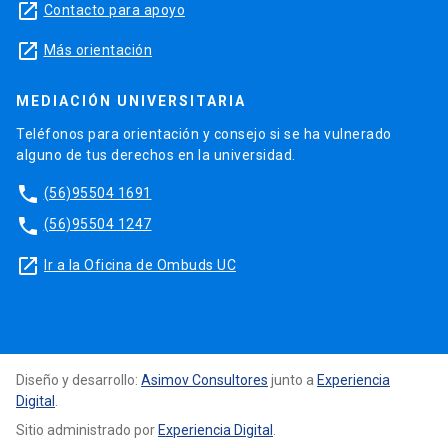
launch
Contacto para apoyo
launch
Más orientación
MEDIACIÓN UNIVERSITARIA
Teléfonos para orientación y consejo si se ha vulnerado
alguno de tus derechos en la universidad.
phone
(56)95504 1691
phone
(56)95504 1247
launch
Ir a la Oficina de Ombuds UC
Diseño y desarrollo:
Asimov Consultores
junto a
Experiencia
Digital
.
Sitio administrado por
Experiencia Digital
.