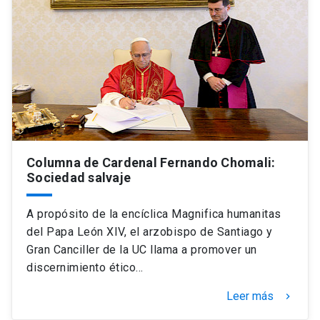
Columna de Cardenal Fernando Chomali:
Sociedad salvaje
A propósito de la encíclica Magnifica humanitas
del Papa León XIV, el arzobispo de Santiago y
Gran Canciller de la UC llama a promover un
discernimiento ético…
Leer más
keyboard_arrow_right