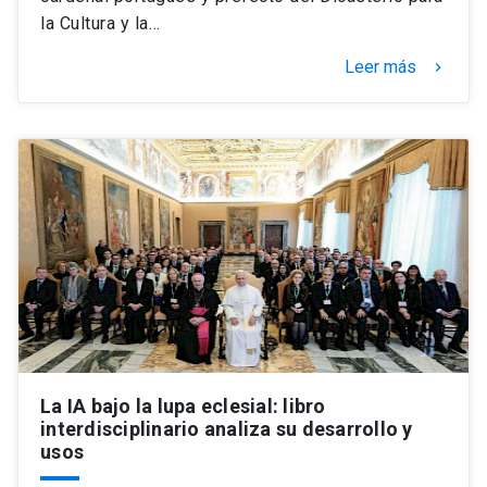
la Cultura y la…
Leer más
keyboard_arrow_right
La IA bajo la lupa eclesial: libro
interdisciplinario analiza su desarrollo y
usos