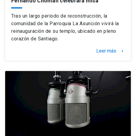
Fernando Chomali celebrará misa
Tras un largo período de reconstrucción, la
comunidad de la Parroquia La Asunción vivirá la
reinauguración de su templo, ubicado en pleno
corazón de Santiago.
Leer más
keyboard_arrow_right