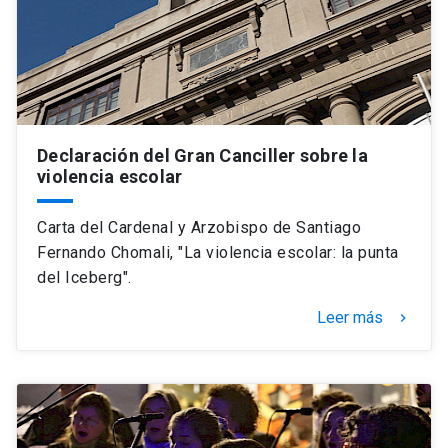
Universidad
keyboard_arrow_down
Información para
Futuros estudiantes
Go to english site
launch
Declaración del Gran Canciller sobre la
Estudiantes
ACCESOS DIRECTOS
violencia escolar
Admisión
launch
Académicos
Carta del Cardenal y Arzobispo de Santiago
Mi Cuenta UC
launch
Fernando Chomali, "La violencia escolar: la punta
Personal
del Iceberg".
Correo UC
launch
launch
Alumni
Leer más
keyboard_arrow_right
Mi Portal UC
launch
Padres y familia
Medios
Biblioteca
launch
launch
Vecinos
Donaciones
launch