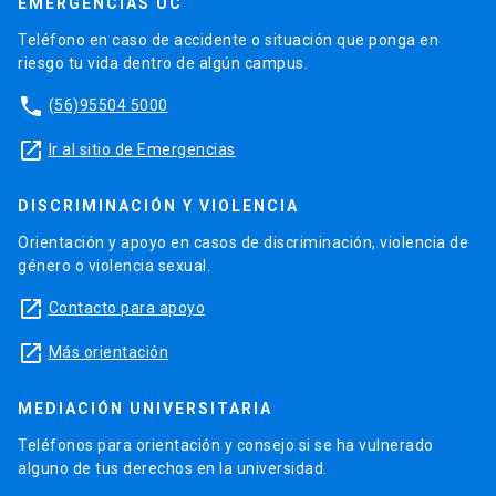
EMERGENCIAS UC
Teléfono en caso de accidente o situación que ponga en
riesgo tu vida dentro de algún campus.
phone
(56)95504 5000
launch
Ir al sitio de Emergencias
DISCRIMINACIÓN Y VIOLENCIA
Orientación y apoyo en casos de discriminación, violencia de
género o violencia sexual.
launch
Contacto para apoyo
launch
Más orientación
MEDIACIÓN UNIVERSITARIA
Teléfonos para orientación y consejo si se ha vulnerado
alguno de tus derechos en la universidad.