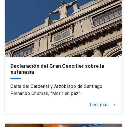
Declaración del Gran Canciller sobre la
eutanasia
Carta del Cardenal y Arzobispo de Santiago
Fernando Chomali, "Morir en paz".
Leer más
keyboard_arrow_right