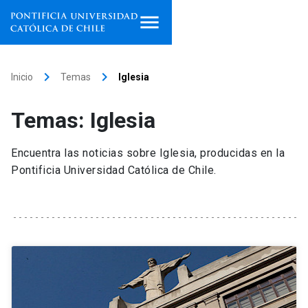
Inicio
keyboard_arrow_right
keyboard_arrow_right
Inicio
Temas
Iglesia
Programas de estudio
Temas: Iglesia
Facultades, escuelas e
institutos
Encuentra las noticias sobre Iglesia, producidas en la
Pontificia Universidad Católica de Chile.
Investigación
Internacionalización
launch
Extensión
Vinculación