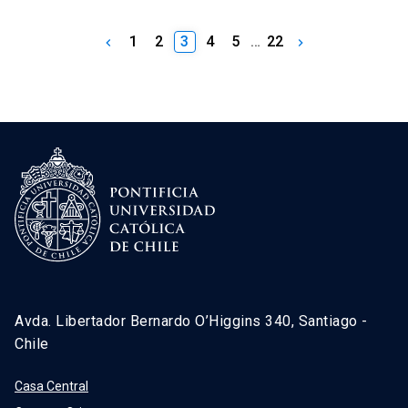
1
2
3
4
5
…
22
keyboard_arrow_left
keyboard_arrow_right
Avda. Libertador Bernardo O’Higgins 340, Santiago -
Chile
Casa Central