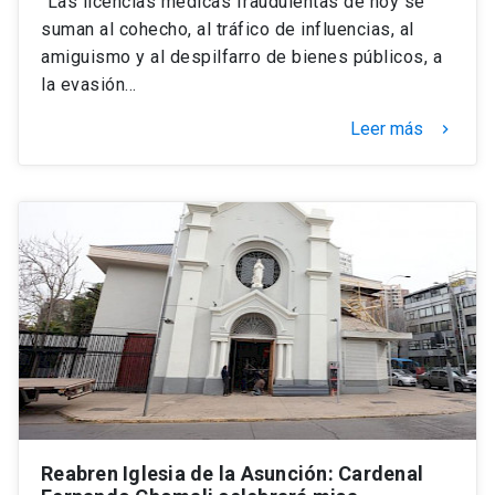
"Las licencias médicas fraudulentas de hoy se
suman al cohecho, al tráfico de influencias, al
amiguismo y al despilfarro de bienes públicos, a
la evasión…
Leer más
keyboard_arrow_right
Reabren Iglesia de la Asunción: Cardenal