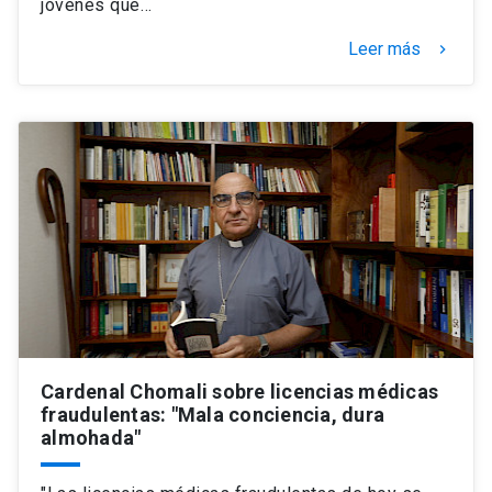
jóvenes que…
Leer más
keyboard_arrow_right
Cardenal Chomali sobre licencias médicas
fraudulentas: "Mala conciencia, dura
almohada"