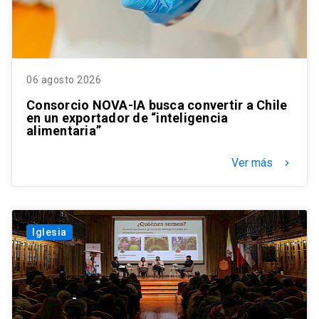
06 agosto 2026
Consorcio NOVA-IA busca convertir a Chile
en un exportador de “inteligencia
alimentaria”
Ver más
keyboard_arrow_right
Iglesia