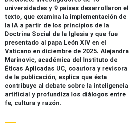
Universidad
universidades y 9 países desarrollaron el
texto, que examina la implementación de
keyboard_arrow_down
Información para
la IA a partir de los principios de la
Doctrina Social de la Iglesia y que fue
Futuros estudiantes
Go to english site
launch
presentado al papa León XIV en el
Estudiantes
Vaticano en diciembre de 2025. Alejandra
ACCESOS DIRECTOS
Marinovic, académica del Instituto de
Admisión
launch
Académicos
Éticas Aplicadas UC, coautora y revisora
de la publicación, explica que ésta
Mi Cuenta UC
launch
Personal
contribuye al debate sobre la inteligencia
Correo UC
launch
artificial y profundiza los diálogos entre
launch
Alumni
fe, cultura y razón.
Mi Portal UC
launch
Padres y familia
Medios
Biblioteca
launch
launch
Vecinos
Donaciones
launch