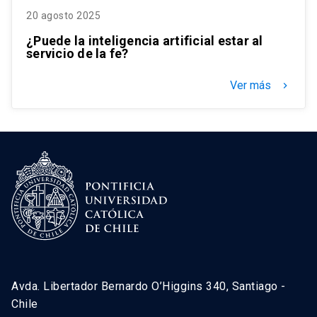
20 agosto 2025
¿Puede la inteligencia artificial estar al
servicio de la fe?
Ver más
keyboard_arrow_right
Avda. Libertador Bernardo O’Higgins 340, Santiago -
Chile