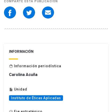
COMPARTE ESTA PUBLICACIÓN
INFORMACIÓN
Información periodística
face
Carolina Acuña
Unidad
insert_drive_file
Instituto de Éticas Aplicadas
Eje estratégico
check_circle_outline