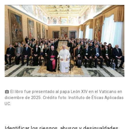
El libro fue presentado al papa León XIV en el Vaticano en
photo_camera
diciembre de 2025. Crédito foto: Instituto de Éticas Aplicadas
UC.
Identificar los riesgos, abusos y desigualdades