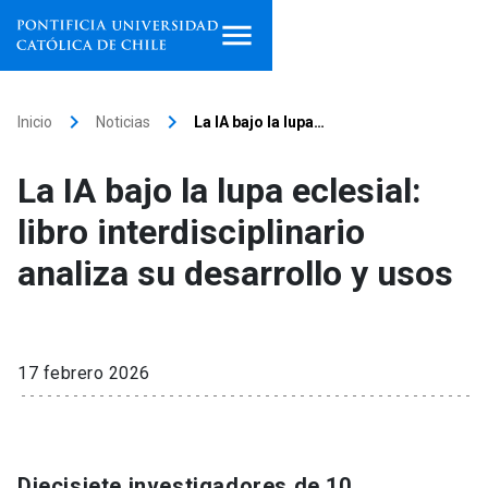
Inicio
keyboard_arrow_right
keyboard_arrow_right
Inicio
Noticias
La IA bajo la lupa…
Programas de estudio
La IA bajo la lupa eclesial:
Facultades, escuelas e
libro interdisciplinario
institutos
analiza su desarrollo y usos
Investigación
Internacionalización
launch
17 febrero 2026
Extensión
Vinculación
Diecisiete investigadores de 10