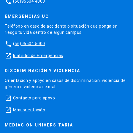
phone
(56)95504 4000
EMERGENCIAS UC
Teléfono en caso de accidente o situación que ponga en
riesgo tu vida dentro de algún campus.
phone
(56)95504 5000
launch
Ir al sitio de Emergencias
DISCRIMINACIÓN Y VIOLENCIA
Orientación y apoyo en casos de discriminación, violencia de
género o violencia sexual.
launch
Contacto para apoyo
launch
Más orientación
MEDIACIÓN UNIVERSITARIA