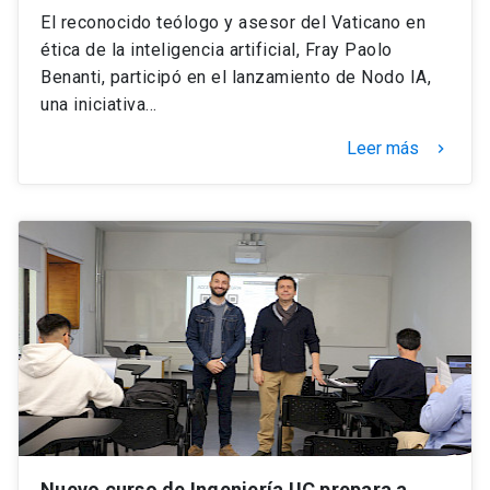
El reconocido teólogo y asesor del Vaticano en
ética de la inteligencia artificial, Fray Paolo
Benanti, participó en el lanzamiento de Nodo IA,
una iniciativa…
Leer más
keyboard_arrow_right
Nuevo curso de Ingeniería UC prepara a