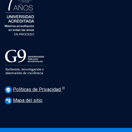
Políticas de Privacidad
verified_user
Mapa del sitio
account_tree