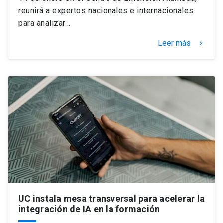
reunirá a expertos nacionales e internacionales
para analizar…
Leer más
keyboard_arrow_right
UC instala mesa transversal para acelerar la
integración de IA en la formación