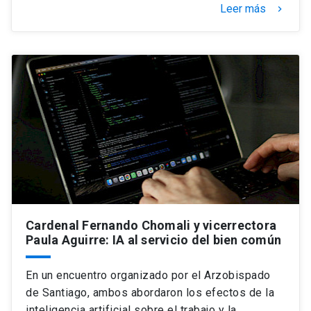
Leer más
keyboard_arrow_right
Cardenal Fernando Chomali y vicerrectora
Paula Aguirre: IA al servicio del bien común
En un encuentro organizado por el Arzobispado
de Santiago, ambos abordaron los efectos de la
inteligencia artificial sobre el trabajo y la