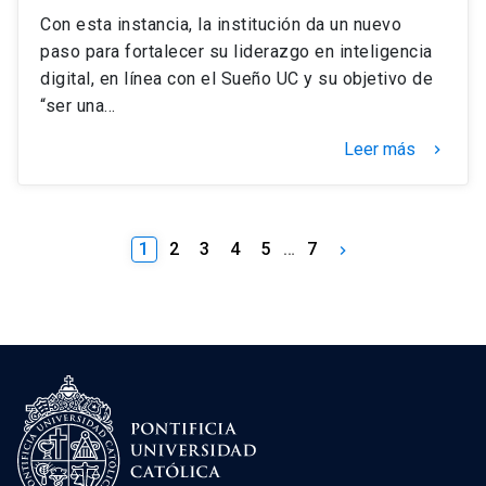
Con esta instancia, la institución da un nuevo
paso para fortalecer su liderazgo en inteligencia
digital, en línea con el Sueño UC y su objetivo de
“ser una…
Leer más
keyboard_arrow_right
1
2
3
4
5
…
7
keyboard_arrow_right