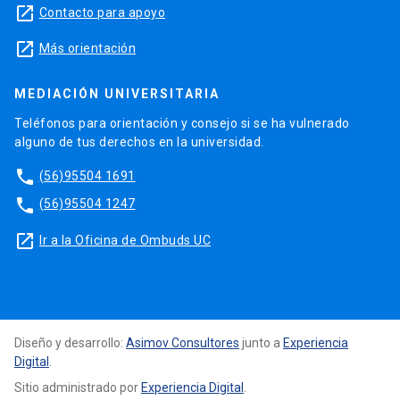
launch
Contacto para apoyo
launch
Más orientación
MEDIACIÓN UNIVERSITARIA
Teléfonos para orientación y consejo si se ha vulnerado
alguno de tus derechos en la universidad.
phone
(56)95504 1691
phone
(56)95504 1247
launch
Ir a la Oficina de Ombuds UC
Diseño y desarrollo:
Asimov Consultores
junto a
Experiencia
Digital
.
Sitio administrado por
Experiencia Digital
.