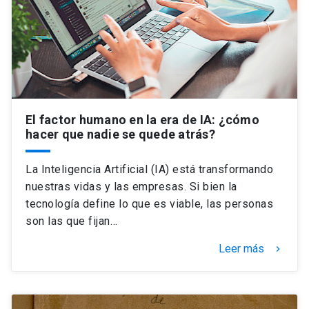
El factor humano en la era de IA: ¿cómo
hacer que nadie se quede atrás?
La Inteligencia Artificial (IA) está transformando
nuestras vidas y las empresas. Si bien la
tecnología define lo que es viable, las personas
son las que fijan…
Leer más
keyboard_arrow_right