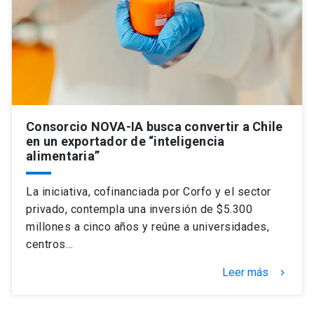
Universidad
keyboard_arrow_down
Información para
Futuros estudiantes
Go to english site
launch
Estudiantes
ACCESOS DIRECTOS
Consorcio NOVA-IA busca convertir a Chile
en un exportador de “inteligencia
Admisión
launch
Académicos
alimentaria”
Mi Cuenta UC
launch
Personal
La iniciativa, cofinanciada por Corfo y el sector
Correo UC
launch
privado, contempla una inversión de $5.300
launch
Alumni
millones a cinco años y reúne a universidades,
Mi Portal UC
launch
centros…
Padres y familia
Medios
Biblioteca
launch
Leer más
keyboard_arrow_right
launch
Vecinos
Donaciones
launch