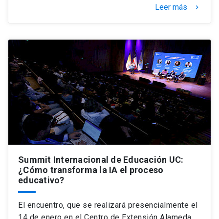
Leer más
keyboard_arrow_right
Summit Internacional de Educación UC:
¿Cómo transforma la IA el proceso
educativo?
El encuentro, que se realizará presencialmente el
14 de enero en el Centro de Extensión Alameda,