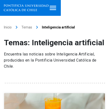
Inicio
keyboard_arrow_right
keyboard_arrow_right
Inicio
Temas
Inteligencia artificial
Programas de estudio
Temas: Inteligencia artificial
Facultades, escuelas e
institutos
Encuentra las noticias sobre Inteligencia Artificial,
producidas en la Pontificia Universidad Católica de
Investigación
Chile.
Internacionalización
launch
Extensión
Vinculación