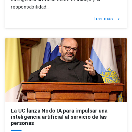
responsabilidad…
Leer más
keyboard_arrow_right
La UC lanza Nodo IA para impulsar una
inteligencia artificial al servicio de las
personas