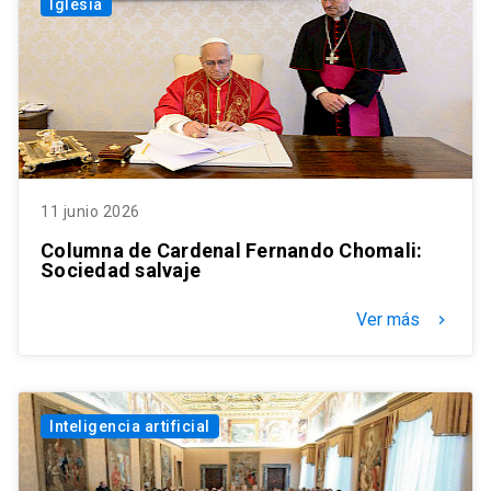
Iglesia
11 junio 2026
Columna de Cardenal Fernando Chomali:
Sociedad salvaje
Ver más
keyboard_arrow_right
Inteligencia artificial