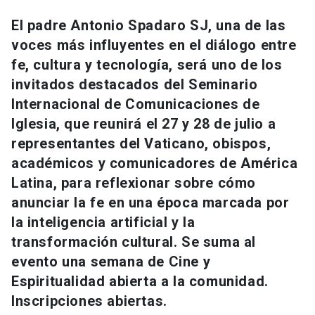
Universidad
El padre Antonio Spadaro SJ, una de las
voces más influyentes en el diálogo entre
keyboard_arrow_down
Información para
fe, cultura y tecnología, será uno de los
Futuros estudiantes
Go to english site
launch
invitados destacados del Seminario
Internacional de Comunicaciones de
Estudiantes
ACCESOS DIRECTOS
Iglesia, que reunirá el 27 y 28 de julio a
representantes del Vaticano, obispos,
Admisión
launch
Académicos
académicos y comunicadores de América
Mi Cuenta UC
launch
Latina, para reflexionar sobre cómo
Personal
anunciar la fe en una época marcada por
Correo UC
launch
launch
Alumni
la inteligencia artificial y la
Mi Portal UC
launch
transformación cultural. Se suma al
Padres y familia
evento una semana de Cine y
Medios
Biblioteca
launch
Espiritualidad abierta a la comunidad.
launch
Vecinos
Inscripciones abiertas.
Donaciones
launch