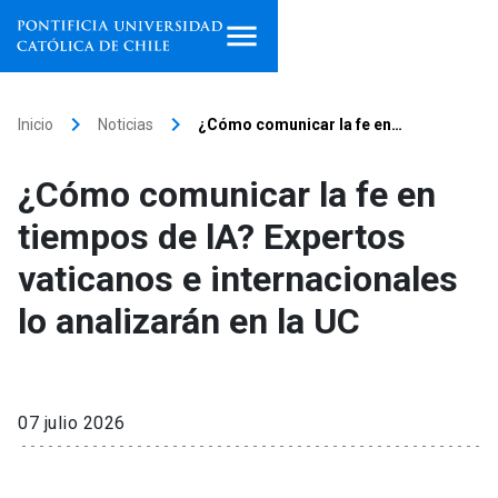
Inicio
keyboard_arrow_right
keyboard_arrow_right
Inicio
Noticias
¿Cómo comunicar la fe en…
Programas de estudio
¿Cómo comunicar la fe en
Facultades, escuelas e
tiempos de lA? Expertos
institutos
vaticanos e internacionales
Investigación
lo analizarán en la UC
Internacionalización
launch
Extensión
07 julio 2026
Vinculación