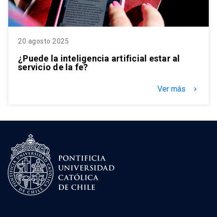
20 agosto 2025
¿Puede la inteligencia artificial estar al
servicio de la fe?
Ver más
keyboard_arrow_right