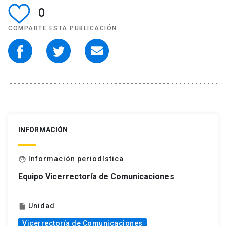
0
COMPARTE ESTA PUBLICACIÓN
INFORMACIÓN
Información periodística
face
Equipo Vicerrectoría de Comunicaciones
Unidad
insert_drive_file
Vicerrectoría de Comunicaciones