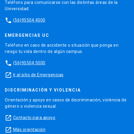
Teléfono para comunicarse con las distintas áreas de la
Universidad.
phone
(56)95504 4000
EMERGENCIAS UC
Teléfono en caso de accidente o situación que ponga en
riesgo tu vida dentro de algún campus.
phone
(56)95504 5000
launch
Ir al sitio de Emergencias
DISCRIMINACIÓN Y VIOLENCIA
Orientación y apoyo en casos de discriminación, violencia de
género o violencia sexual.
launch
Contacto para apoyo
launch
Más orientación