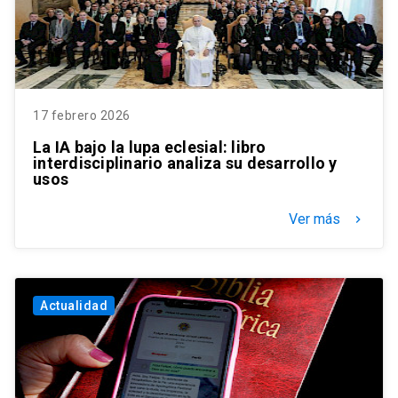
17 febrero 2026
La IA bajo la lupa eclesial: libro
interdisciplinario analiza su desarrollo y
usos
Ver más
keyboard_arrow_right
Actualidad