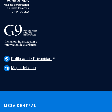
Políticas de Privacidad
verified_user
Mapa del sitio
account_tree
MESA CENTRAL