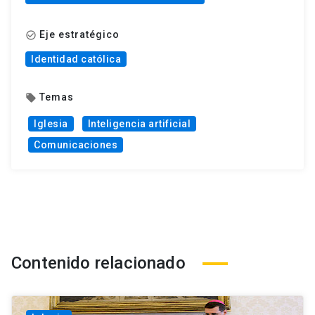
Eje estratégico
check_circle_outline
Identidad católica
Temas
local_offer
Iglesia
Inteligencia artificial
Comunicaciones
Contenido relacionado