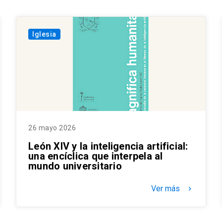
Iglesia
26 mayo 2026
León XIV y la inteligencia artificial:
una encíclica que interpela al
mundo universitario
Ver más
keyboard_arrow_right