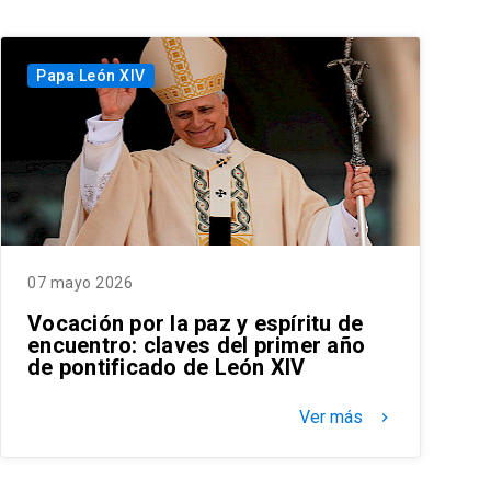
Papa León XIV
07 mayo 2026
Vocación por la paz y espíritu de
encuentro: claves del primer año
de pontificado de León XIV
Ver más
keyboard_arrow_right