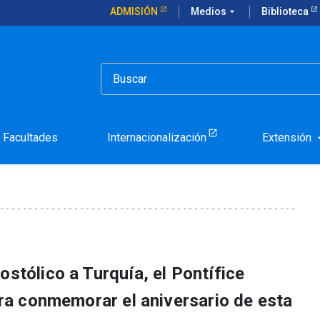
ADMISIÓN
Medios
arrow_drop_down
Biblioteca
tólica sobre el Concilio de Nicea
 Carta apostólica sobre e
Facultades
Internacionalización
Extensión
arrow_d
ostólico a Turquía, el Pontífice
para conmemorar el aniversario de esta