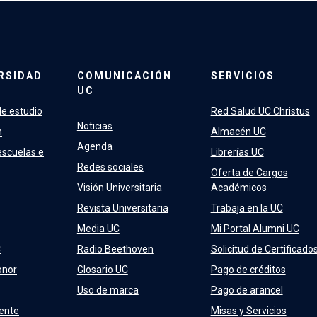
RSIDAD
COMUNICACIÓN
SERVICIOS
UC
e estudio
Red Salud UC Christus
Noticias
n
Almacén UC
Agenda
escuelas e
Librerías UC
Redes sociales
Oferta de Cargos
Visión Universitaria
Académicos
Revista Universitaria
Trabaja en la UC
Media UC
Mi Portal Alumni UC
C
Radio Beethoven
Solicitud de Certificado
onor
Glosario UC
Pago de créditos
Uso de marca
Pago de arancel
ente
Misas y Servicios