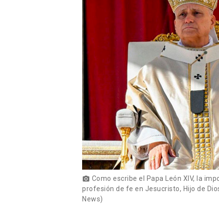
Como escribe el Papa León XIV, la impor
photo_camera
profesión de fe en Jesucristo, Hijo de Dios
News)