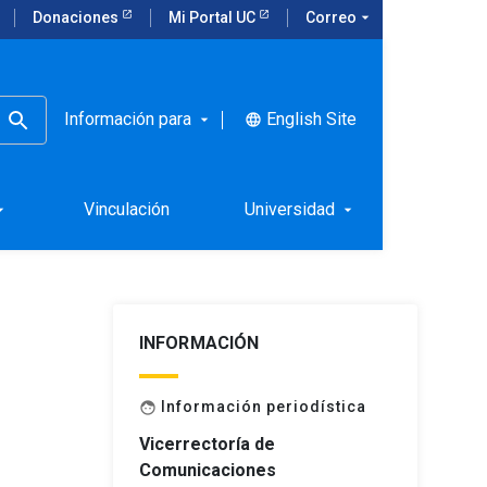
Donaciones
Mi Portal UC
Correo
arrow_drop_down
Información para
English Site
language
arrow_drop_down
l Concilio
Vinculación
Universidad
rop_down
arrow_drop_down
INFORMACIÓN
Información periodística
face
Vicerrectoría de
Comunicaciones