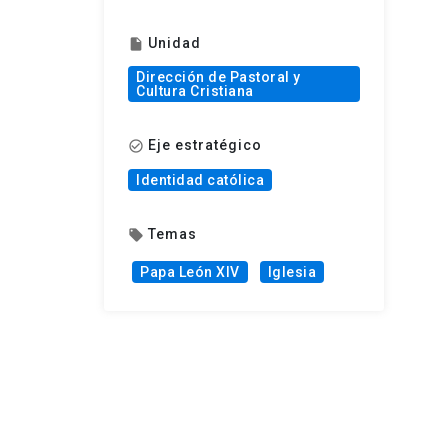
Unidad
insert_drive_file
Dirección de Pastoral y
Cultura Cristiana
Eje estratégico
check_circle_outline
Identidad católica
Temas
local_offer
Papa León XIV
Iglesia