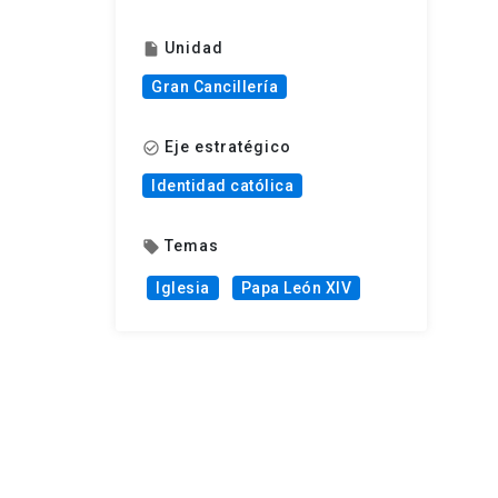
Unidad
insert_drive_file
Gran Cancillería
Eje estratégico
check_circle_outline
Identidad católica
Temas
local_offer
Iglesia
Papa León XIV