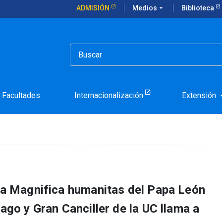
ADMISIÓN
Medios
arrow_drop_down
Biblioteca
homali: Sociedad salvaje
 Fernando Chomali: Soci
Facultades
Internacionalización
Extensión
arrow_d
ica Magnifica humanitas del Papa León
iago y Gran Canciller de la UC llama a