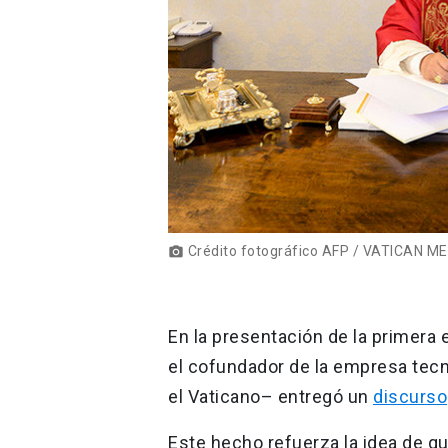
Crédito fotográfico AFP / VATICAN M
photo_camera
En la presentación de la primera 
el cofundador de la empresa tecn
el Vaticano– entregó un
discurso
Este hecho refuerza la idea de que