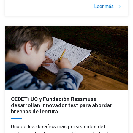
Leer más
keyboard_arrow_right
CEDETi UC y Fundación Rassmuss
desarrollan innovador test para abordar
brechas de lectura
Uno de los desafíos más persistentes del