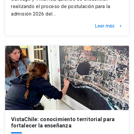
realizando el proceso de postulación para la
admisión 2026 del…
Leer más
keyboard_arrow_right
VistaChile: conocimiento territorial para
fortalecer la enseñanza