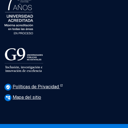
Políticas de Privacidad
verified_user
Mapa del sitio
account_tree