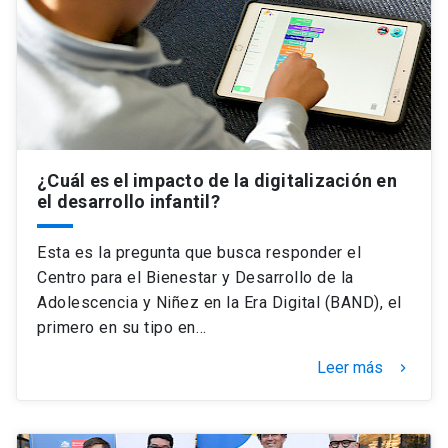
Universidad
keyboard_arrow_down
Información para
Futuros estudiantes
Go to english site
launch
Estudiantes
ACCESOS DIRECTOS
¿Cuál es el impacto de la digitalización en
el desarrollo infantil?
Admisión
launch
Académicos
Mi Cuenta UC
launch
Esta es la pregunta que busca responder el
Personal
Centro para el Bienestar y Desarrollo de la
Correo UC
launch
Adolescencia y Niñez en la Era Digital (BAND), el
launch
Alumni
primero en su tipo en…
Mi Portal UC
launch
Padres y familia
Leer más
keyboard_arrow_right
Medios
Biblioteca
launch
launch
Vecinos
Donaciones
launch