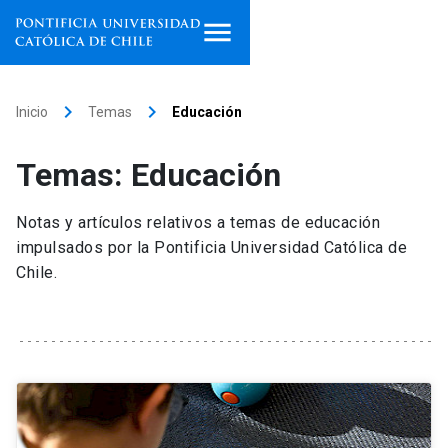
Inicio
keyboard_arrow_right
keyboard_arrow_right
Inicio
Temas
Educación
Programas de estudio
Temas: Educación
Facultades, escuelas e
institutos
Notas y artículos relativos a temas de educación
impulsados por la Pontificia Universidad Católica de
Investigación
Chile.
Internacionalización
launch
Extensión
Vinculación