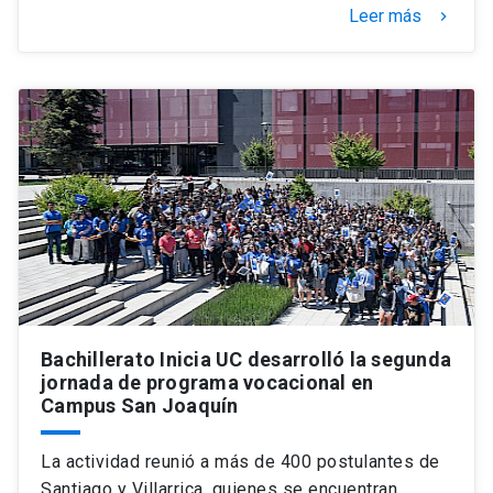
Leer más
keyboard_arrow_right
Bachillerato Inicia UC desarrolló la segunda
jornada de programa vocacional en
Campus San Joaquín
La actividad reunió a más de 400 postulantes de
Santiago y Villarrica, quienes se encuentran