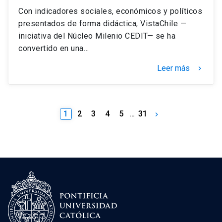
Con indicadores sociales, económicos y políticos
presentados de forma didáctica, VistaChile —
iniciativa del Núcleo Milenio CEDIT— se ha
convertido en una…
Leer más
keyboard_arrow_right
1
2
3
4
5
…
31
keyboard_arrow_right