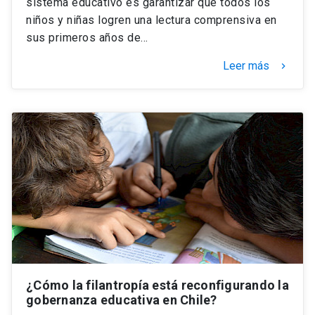
sistema educativo es garantizar que todos los
niños y niñas logren una lectura comprensiva en
sus primeros años de…
Leer más
keyboard_arrow_right
¿Cómo la filantropía está reconfigurando la
gobernanza educativa en Chile?