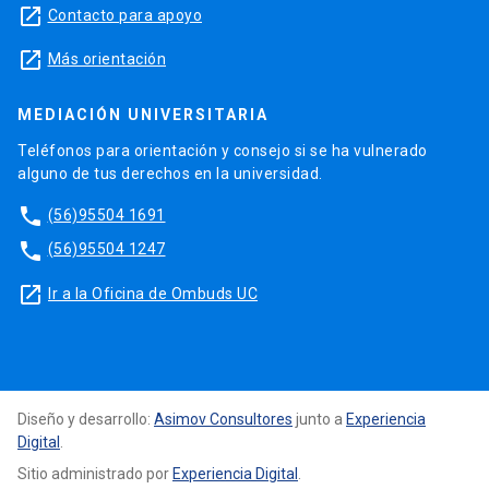
launch
Contacto para apoyo
launch
Más orientación
MEDIACIÓN UNIVERSITARIA
Teléfonos para orientación y consejo si se ha vulnerado
alguno de tus derechos en la universidad.
phone
(56)95504 1691
phone
(56)95504 1247
launch
Ir a la Oficina de Ombuds UC
Diseño y desarrollo:
Asimov Consultores
junto a
Experiencia
Digital
.
Sitio administrado por
Experiencia Digital
.