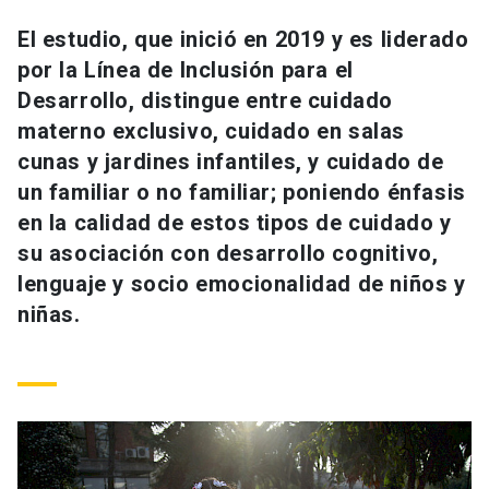
Universidad
El estudio, que inició en 2019 y es liderado
por la Línea de Inclusión para el
keyboard_arrow_down
Información para
Desarrollo, distingue entre cuidado
Futuros estudiantes
Go to english site
launch
materno exclusivo, cuidado en salas
cunas y jardines infantiles, y cuidado de
Estudiantes
ACCESOS DIRECTOS
un familiar o no familiar; poniendo énfasis
en la calidad de estos tipos de cuidado y
Admisión
launch
Académicos
su asociación con desarrollo cognitivo,
Mi Cuenta UC
launch
lenguaje y socio emocionalidad de niños y
Personal
niñas.
Correo UC
launch
launch
Alumni
Mi Portal UC
launch
Padres y familia
Medios
Biblioteca
launch
launch
Vecinos
Donaciones
launch