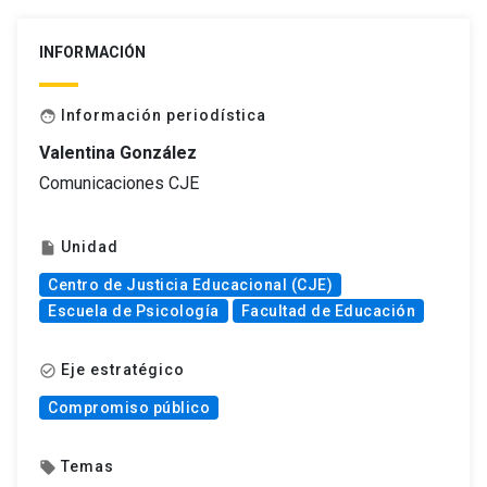
INFORMACIÓN
Información periodística
face
Valentina González
Comunicaciones CJE
Unidad
insert_drive_file
Centro de Justicia Educacional (CJE)
Escuela de Psicología
Facultad de Educación
Eje estratégico
check_circle_outline
Compromiso público
Temas
local_offer