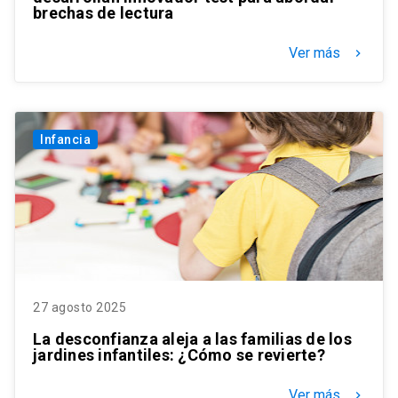
brechas de lectura
Ver más
keyboard_arrow_right
Infancia
27 agosto 2025
La desconfianza aleja a las familias de los
jardines infantiles: ¿Cómo se revierte?
Ver más
keyboard_arrow_right