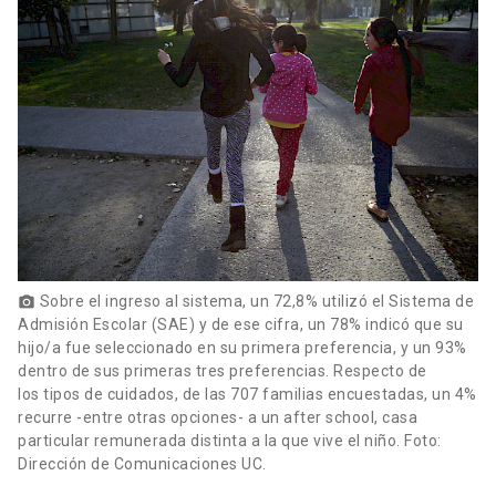
Sobre el ingreso al sistema, un 72,8% utilizó el Sistema de
photo_camera
Admisión Escolar (SAE) y de ese cifra, un 78% indicó que su
hijo/a fue seleccionado en su primera preferencia, y un 93%
dentro de sus primeras tres preferencias. Respecto de
los tipos de cuidados, de las 707 familias encuestadas, un 4%
recurre -entre otras opciones- a un after school, casa
particular remunerada distinta a la que vive el niño. Foto:
Dirección de Comunicaciones UC.