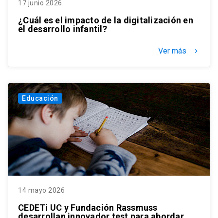
17 junio 2026
¿Cuál es el impacto de la digitalización en
el desarrollo infantil?
Ver más
keyboard_arrow_right
Educación
14 mayo 2026
CEDETi UC y Fundación Rassmuss
desarrollan innovador test para abordar