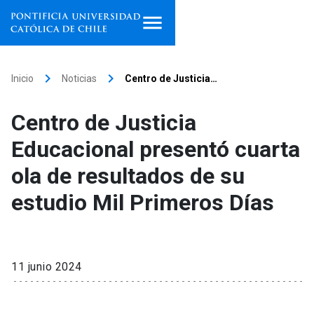
Inicio
keyboard_arrow_right
keyboard_arrow_right
Inicio
Noticias
Centro de Justicia…
Programas de estudio
Centro de Justicia
Facultades, escuelas e
Educacional presentó cuarta
institutos
ola de resultados de su
Investigación
estudio Mil Primeros Días
Internacionalización
launch
Extensión
11 junio 2024
Vinculación