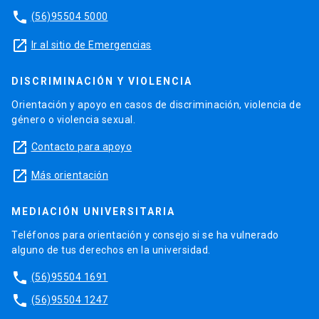
phone
(56)95504 5000
launch
Ir al sitio de Emergencias
DISCRIMINACIÓN Y VIOLENCIA
Orientación y apoyo en casos de discriminación, violencia de
género o violencia sexual.
launch
Contacto para apoyo
launch
Más orientación
MEDIACIÓN UNIVERSITARIA
Teléfonos para orientación y consejo si se ha vulnerado
alguno de tus derechos en la universidad.
phone
(56)95504 1691
phone
(56)95504 1247