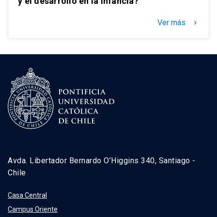
y el desarrollo en la infancia?
Ver más
keyboard_arrow_right
Avda. Libertador Bernardo O’Higgins 340, Santiago -
Chile
Casa Central
Campus Oriente