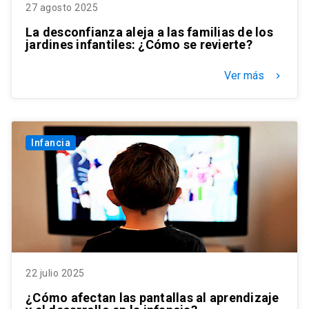
27 agosto 2025
La desconfianza aleja a las familias de los
jardines infantiles: ¿Cómo se revierte?
Ver más
keyboard_arrow_right
Infancia
22 julio 2025
¿Cómo afectan las pantallas al aprendizaje