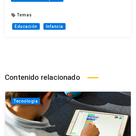
Temas
local_offer
Educación
Infancia
Contenido relacionado
Tecnología