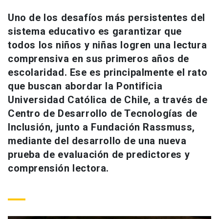
Universidad
Uno de los desafíos más persistentes del
sistema educativo es garantizar que
keyboard_arrow_down
Información para
todos los niños y niñas logren una lectura
Futuros estudiantes
Go to english site
launch
comprensiva en sus primeros años de
escolaridad. Ese es principalmente el rato
Estudiantes
ACCESOS DIRECTOS
que buscan abordar la Pontificia
Universidad Católica de Chile, a través de
Admisión
launch
Académicos
Centro de Desarrollo de Tecnologías de
Mi Cuenta UC
launch
Inclusión, junto a Fundación Rassmuss,
Personal
mediante del desarrollo de una nueva
Correo UC
launch
launch
Alumni
prueba de evaluación de predictores y
Mi Portal UC
launch
comprensión lectora.
Padres y familia
Medios
Biblioteca
launch
launch
Vecinos
Donaciones
launch