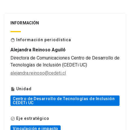
INFORMACIÓN
Información periodística
face
Alejandra Reinoso Aguiló
Directora de Comunicaciones Centro de Desarrollo de
Tecnologías de Inclusión (CEDETi UC)
alejandra.reinoso@cedeti.cl
Unidad
insert_drive_file
Centro de Desarrollo de Tecnologías de Inclusión
CEDETi UC
Eje estratégico
check_circle_outline
Vinculación e impacto