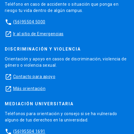
Teléfono en caso de accidente o situación que ponga en
riesgo tu vida dentro de algún campus.
phone
(56)95504 5000
launch
Ir al sitio de Emergencias
DISCRIMINACIÓN Y VIOLENCIA
Orientación y apoyo en casos de discriminación, violencia de
género o violencia sexual.
launch
Contacto para apoyo
launch
Más orientación
MEDIACIÓN UNIVERSITARIA
Teléfonos para orientación y consejo si se ha vulnerado
alguno de tus derechos en la universidad.
phone
(56)95504 1691