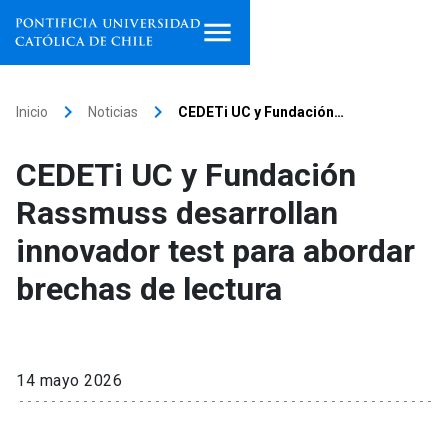
Inicio
keyboard_arrow_right
keyboard_arrow_right
Inicio
Noticias
CEDETi UC y Fundación…
Programas de estudio
CEDETi UC y Fundación
Facultades, escuelas e
Rassmuss desarrollan
institutos
innovador test para abordar
Investigación
brechas de lectura
Internacionalización
launch
Extensión
14 mayo 2026
Vinculación