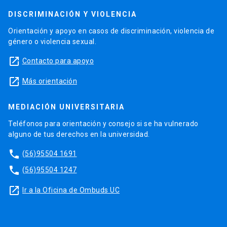
DISCRIMINACIÓN Y VIOLENCIA
Orientación y apoyo en casos de discriminación, violencia de
género o violencia sexual.
launch
Contacto para apoyo
launch
Más orientación
MEDIACIÓN UNIVERSITARIA
Teléfonos para orientación y consejo si se ha vulnerado
alguno de tus derechos en la universidad.
phone
(56)95504 1691
phone
(56)95504 1247
launch
Ir a la Oficina de Ombuds UC