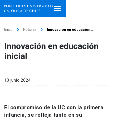
Inicio
keyboard_arrow_right
keyboard_arrow_right
Inicio
Noticias
Innovación en educación…
Programas de estudio
Innovación en educación
Facultades, escuelas e
inicial
institutos
Investigación
13 junio 2024
Internacionalización
launch
Extensión
El compromiso de la UC con la primera
Vinculación
infancia, se refleja tanto en su