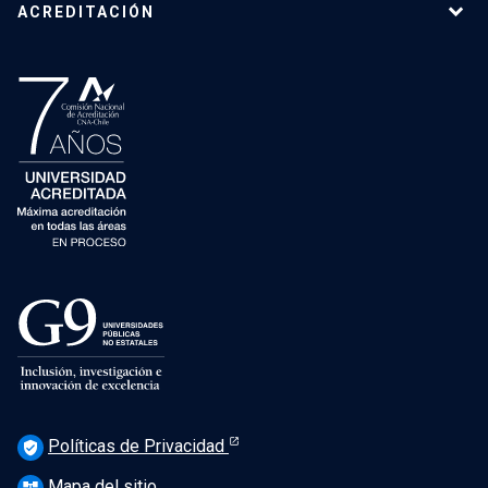
ACREDITACIÓN
Políticas de Privacidad
verified_user
Mapa del sitio
account_tree