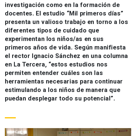
investigación como en la formación de
Universidad
docentes. El estudio “Mil primeros días”
keyboard_arrow_down
Información para
presenta un valioso trabajo en torno a los
diferentes tipos de cuidado que
Futuros estudiantes
Go to english site
launch
experimentan los niños/as en sus
primeros años de vida. Según manifiesta
Estudiantes
ACCESOS DIRECTOS
el rector Ignacio Sánchez en una columna
Admisión
launch
en La Tercera, “estos estudios nos
Académicos
permiten entender cuáles son las
Mi Cuenta UC
launch
Personal
herramientas necesarias para continuar
estimulando a los niños de manera que
Correo UC
launch
launch
Alumni
puedan desplegar todo su potencial”.
Mi Portal UC
launch
Padres y familia
Medios
Biblioteca
launch
launch
Vecinos
Donaciones
launch