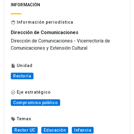
INFORMACIÓN
Información periodística
face
Dirección de Comunicaciones
Dirección de Comunicaciones - Vicerrectoría de
Comunicaciones y Extensión Cultural
Unidad
insert_drive_file
Rectoría
Eje estratégico
check_circle_outline
Compromiso público
Temas
local_offer
Rector UC
Educación
Infancia