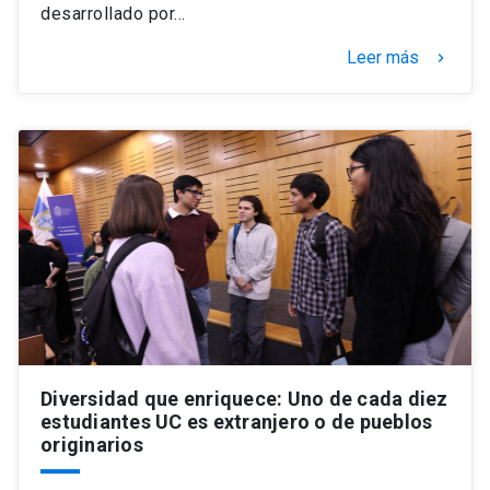
desarrollado por…
Leer más
keyboard_arrow_right
Diversidad que enriquece: Uno de cada diez
estudiantes UC es extranjero o de pueblos
originarios