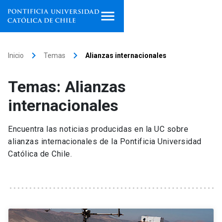
Inicio
keyboard_arrow_right
keyboard_arrow_right
Inicio
Temas
Alianzas internacionales
Programas de estudio
Temas: Alianzas
Facultades, escuelas e
internacionales
institutos
Encuentra las noticias producidas en la UC sobre
Investigación
alianzas internacionales de la Pontificia Universidad
Católica de Chile.
Internacionalización
launch
Extensión
Vinculación