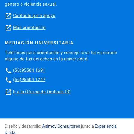
género o violencia sexual.
launch
Contacto para apoyo
launch
Más orientación
MEDIACIÓN UNIVERSITARIA
Teléfonos para orientación y consejo si se ha vulnerado
alguno de tus derechos en la universidad.
phone
(56)95504 1691
phone
(56)95504 1247
launch
Ir a la Oficina de Ombuds UC
Diseño y desarrollo:
Asimov Consultores
junto a
Experiencia
Digital
.