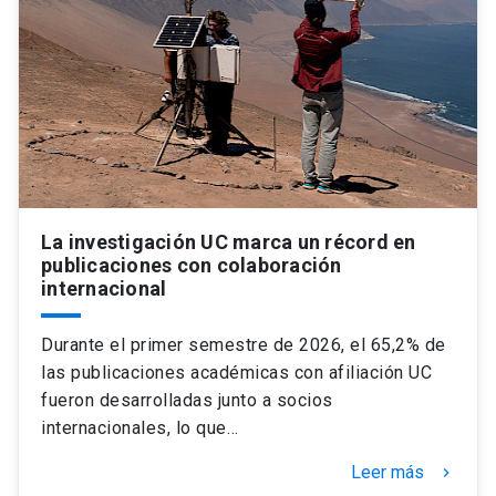
Universidad
keyboard_arrow_down
Información para
Futuros estudiantes
Go to english site
launch
Estudiantes
ACCESOS DIRECTOS
Admisión
launch
Académicos
La investigación UC marca un récord en
publicaciones con colaboración
Mi Cuenta UC
launch
internacional
Personal
Correo UC
launch
launch
Alumni
Durante el primer semestre de 2026, el 65,2% de
las publicaciones académicas con afiliación UC
Mi Portal UC
launch
Padres y familia
fueron desarrolladas junto a socios
Medios
Biblioteca
launch
internacionales, lo que…
launch
Vecinos
Leer más
keyboard_arrow_right
Donaciones
launch