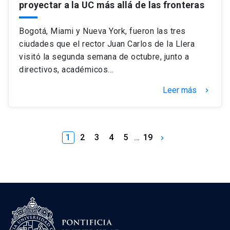
proyectar a la UC más allá de las fronteras
Bogotá, Miami y Nueva York, fueron las tres
ciudades que el rector Juan Carlos de la Llera
visitó la segunda semana de octubre, junto a
directivos, académicos…
Leer más
keyboard_arrow_right
1
2
3
4
5
…
19
keyboard_arrow_right