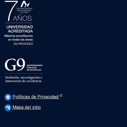
Políticas de Privacidad
verified_user
Mapa del sitio
account_tree