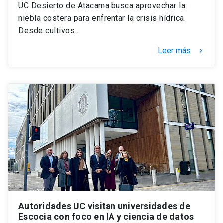
UC Desierto de Atacama busca aprovechar la
niebla costera para enfrentar la crisis hídrica.
Desde cultivos…
Leer más
keyboard_arrow_right
Autoridades UC visitan universidades de
Escocia con foco en IA y ciencia de datos