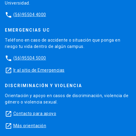
Universidad.
phone
(56)95504 4000
EMERGENCIAS UC
Teléfono en caso de accidente o situación que ponga en
riesgo tu vida dentro de algún campus.
phone
(56)95504 5000
launch
Ir al sitio de Emergencias
DISCRIMINACIÓN Y VIOLENCIA
Orientación y apoyo en casos de discriminación, violencia de
género o violencia sexual.
launch
Contacto para apoyo
launch
Más orientación