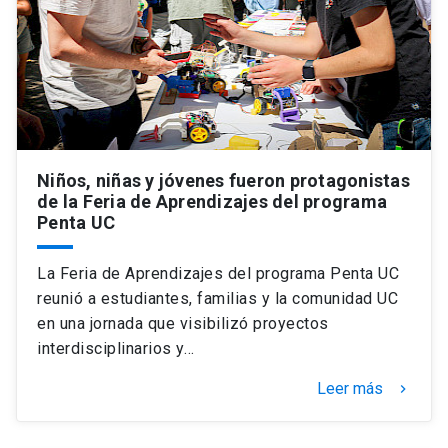
Universidad
keyboard_arrow_down
Información para
Futuros estudiantes
Go to english site
launch
Estudiantes
ACCESOS DIRECTOS
Niños, niñas y jóvenes fueron protagonistas
de la Feria de Aprendizajes del programa
Admisión
launch
Académicos
Penta UC
Mi Cuenta UC
launch
Personal
La Feria de Aprendizajes del programa Penta UC
Correo UC
launch
reunió a estudiantes, familias y la comunidad UC
launch
Alumni
en una jornada que visibilizó proyectos
Mi Portal UC
launch
interdisciplinarios y…
Padres y familia
Medios
Biblioteca
launch
Leer más
keyboard_arrow_right
launch
Vecinos
Donaciones
launch