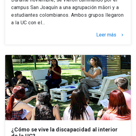
campus San Joaquín a una agrupación māori y a
estudiantes colombianos. Ambos grupos llegaron
a la UC con el…
Leer más
keyboard_arrow_right
¿Cómo se vive la discapacidad al interior
de la UC?