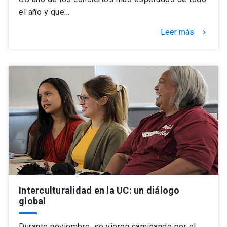
el año y que…
Leer más
keyboard_arrow_right
Interculturalidad en la UC: un diálogo
global
Durante noviembre, se vieron caminando por el