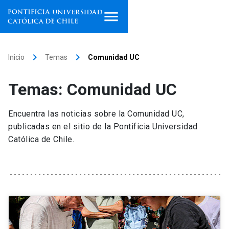
Inicio
keyboard_arrow_right
keyboard_arrow_right
Inicio
Temas
Comunidad UC
Programas de estudio
Temas: Comunidad UC
Facultades, escuelas e
institutos
Encuentra las noticias sobre la Comunidad UC,
publicadas en el sitio de la Pontificia Universidad
Investigación
Católica de Chile.
Internacionalización
launch
Extensión
Vinculación