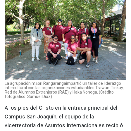
La agrupación māori Rangaranga
impartió un taller de liderazgo
intercultural con las organizaciones estudiantiles Trawün-Tinkuy,
Red de Alumnos Extranjeros (RAE) y Haka Nonoga. (Crédito
fotográfico: Samuel Díaz)
A los pies del Cristo en la entrada principal del
Campus San Joaquín, el equipo de la
vicerrectoría de Asuntos Internacionales recibió