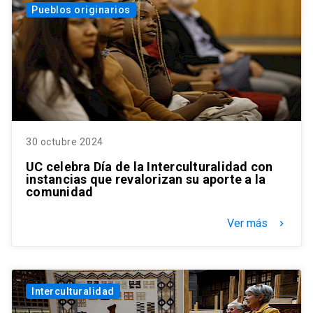
Pueblos originarios
30 octubre 2024
UC celebra Día de la Interculturalidad con
instancias que revalorizan su aporte a la
comunidad
Ver más
keyboard_arrow_right
Interculturalidad