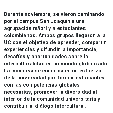
Universidad
Durante noviembre, se vieron caminando
keyboard_arrow_down
Información para
por el campus San Joaquín a una
agrupación māori y a estudiantes
Futuros estudiantes
Go to english site
launch
colombianos. Ambos grupos llegaron a la
Estudiantes
UC con el objetivo de aprender, compartir
ACCESOS DIRECTOS
experiencias y difundir la importancia,
Admisión
launch
Académicos
desafíos y oportunidades sobre la
interculturalidad en un mundo globalizado.
Mi Cuenta UC
launch
Personal
La iniciativa se enmarca en un esfuerzo
Correo UC
launch
de la universidad por formar estudiantes
launch
Alumni
con las competencias globales
Mi Portal UC
launch
Padres y familia
necesarias, promover la diversidad al
Medios
Biblioteca
launch
interior de la comunidad universitaria y
launch
Vecinos
contribuir al diálogo intercultural.
Donaciones
launch