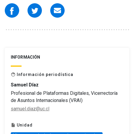
INFORMACIÓN
Información periodística
face
Samuel Díaz
Profesional de Plataformas Digitales, Vicerrectoría
de Asuntos Internacionales (VRAI)
samuel.diaz@uc.cl
Unidad
insert_drive_file