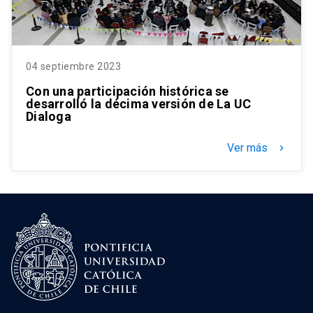
04 septiembre 2023
Con una participación histórica se
desarrolló la décima versión de La UC
Dialoga
Ver más
keyboard_arrow_right