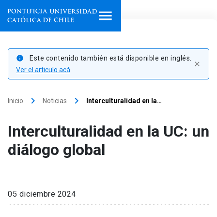
Inicio
Este contenido también está disponible en inglés.
info
close
Programas de estudio
Ver el articulo acá
Facultades, escuelas e
keyboard_arrow_right
keyboard_arrow_right
Inicio
Noticias
Interculturalidad en la…
institutos
Interculturalidad en la UC: un
Investigación
diálogo global
Internacionalización
launch
Extensión
05 diciembre 2024
Vinculación