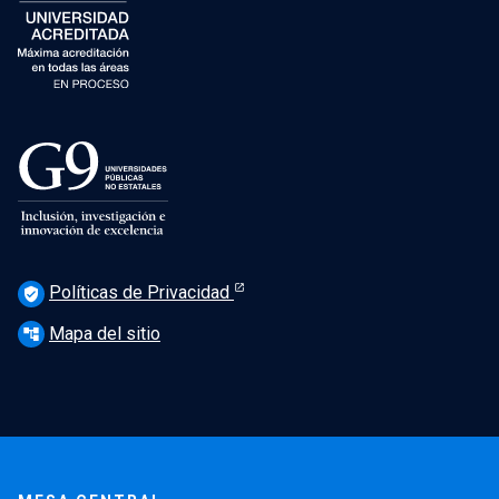
Políticas de Privacidad
verified_user
Mapa del sitio
account_tree