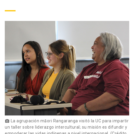
La agrupación māori Rangaranga visitó la UC para impartir
photo_camera
un taller sobre liderazgo intercultural; su misión es difundir y
empoderar las vidas indígenas a nivel internacional. (Crédito