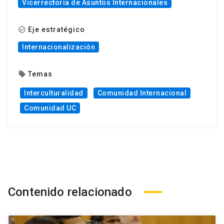
Vicerrectoría de Asuntos Internacionales
Eje estratégico
check_circle_outline
Internacionalización
Temas
local_offer
Interculturalidad
Comunidad Internacional
Comunidad UC
Contenido relacionado