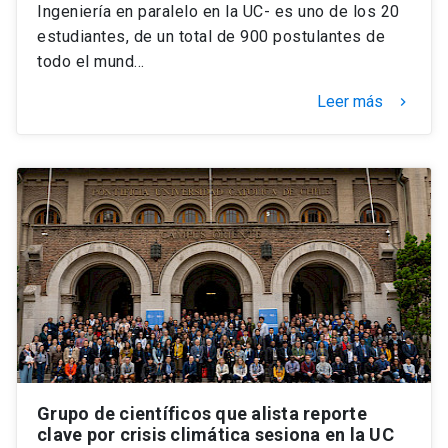
Ingeniería en paralelo en la UC- es uno de los 20
estudiantes, de un total de 900 postulantes de
todo el mund…
Leer más
keyboard_arrow_right
Grupo de científicos que alista reporte
clave por crisis climática sesiona en la UC