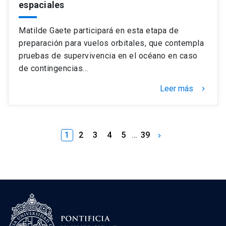
espaciales
Matilde Gaete participará en esta etapa de
preparación para vuelos orbitales, que contempla
pruebas de supervivencia en el océano en caso
de contingencias…
Leer más
keyboard_arrow_right
1
2
3
4
5
…
39
keyboard_arrow_right