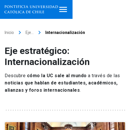
Inicio
keyboard_arrow_right
keyboard_arrow_right
Inicio
Eje…
Internacionalización
Programas de estudio
Eje estratégico:
Facultades, escuelas e
Internacionalización
institutos
Descubre
cómo la UC sale al mundo
a través de las
Investigación
noticias que hablan de estudiantes, académicos,
alianzas y foros internacionales
.
Internacionalización
launch
Extensión
Vinculación