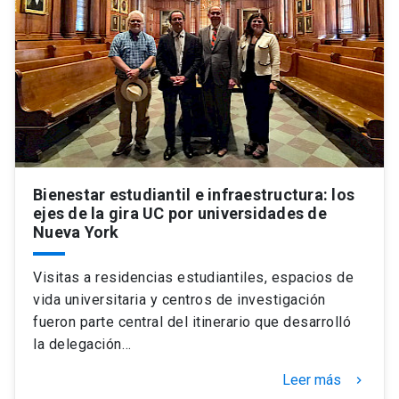
Universidad
keyboard_arrow_down
Información para
Futuros estudiantes
Go to english site
launch
Estudiantes
ACCESOS DIRECTOS
Admisión
launch
Académicos
Bienestar estudiantil e infraestructura: los
ejes de la gira UC por universidades de
Mi Cuenta UC
launch
Nueva York
Personal
Correo UC
launch
launch
Alumni
Visitas a residencias estudiantiles, espacios de
vida universitaria y centros de investigación
Mi Portal UC
launch
Padres y familia
fueron parte central del itinerario que desarrolló
Medios
Biblioteca
launch
la delegación…
launch
Vecinos
Leer más
keyboard_arrow_right
Donaciones
launch