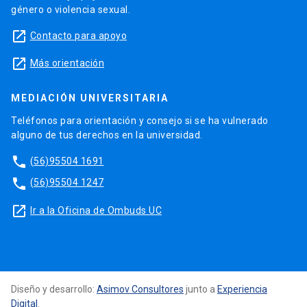
género o violencia sexual.
launch
Contacto para apoyo
launch
Más orientación
MEDIACIÓN UNIVERSITARIA
Teléfonos para orientación y consejo si se ha vulnerado
alguno de tus derechos en la universidad.
phone
(56)95504 1691
phone
(56)95504 1247
launch
Ir a la Oficina de Ombuds UC
Diseño y desarrollo:
Asimov Consultores
junto a
Experiencia
Digital
.