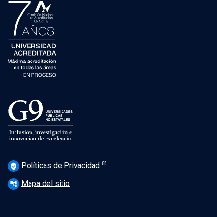
Políticas de Privacidad
verified_user
Mapa del sitio
account_tree