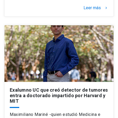
Leer más
keyboard_arrow_right
Exalumno UC que creó detector de tumores
entra a doctorado impartido por Harvard y
MIT
Maximiliano Mariné -quien estudió Medicina e